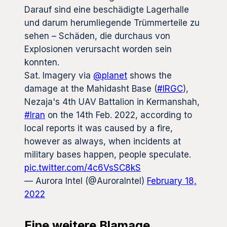
Darauf sind eine beschädigte Lagerhalle
und darum herumliegende Trümmerteile zu
sehen – Schäden, die durchaus von
Explosionen verursacht worden sein
konnten.
Sat. Imagery via
@planet
shows the
damage at the Mahidasht Base (
#IRGC
),
Nezaja's 4th UAV Battalion in Kermanshah,
#Iran
on the 14th Feb. 2022, according to
local reports it was caused by a fire,
however as always, when incidents at
military bases happen, people speculate.
pic.twitter.com/4c6VsSC8kS
— Aurora Intel (@AuroraIntel)
February 18,
2022
Eine weitere Blamage