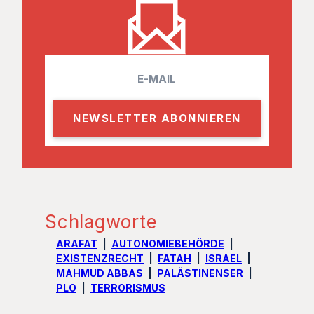
E
m
a
i
l
Schlagworte
ARAFAT
AUTONOMIEBEHÖRDE
EXISTENZRECHT
FATAH
ISRAEL
MAHMUD ABBAS
PALÄSTINENSER
PLO
TERRORISMUS