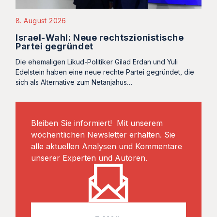
8. August 2026
Israel-Wahl: Neue rechtszionistische
Partei gegründet
Die ehemaligen Likud-Politiker Gilad Erdan und Yuli
Edelstein haben eine neue rechte Partei gegründet, die
sich als Alternative zum Netanjahus…
Bleiben Sie informiert! Mit unserem
wöchentlichen Newsletter erhalten. Sie
alle aktuellen Analysen und Kommentare
unserer Experten und Autoren.
E