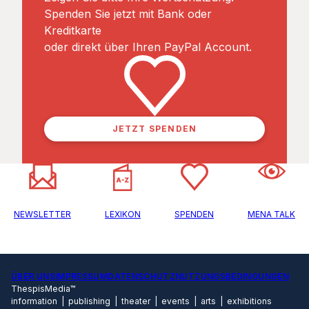
Spenden Sie jetzt mit Bank oder
Kreditkarte
oder direkt über Ihren PayPal Account.
JETZT SPENDEN
NEWSLETTER
LEXIKON
SPENDEN
MENA TALK
ÜBER UNS
IMPRESSUM
DATENSCHUTZ
NUTZUNGSBEDINGUNGEN
ThespisMedia™
information | publishing | theater | events | arts | exhibitions