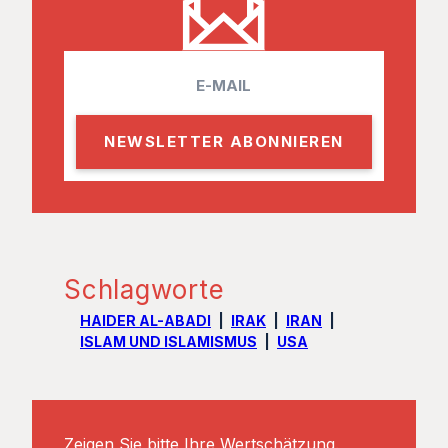
E
m
a
i
l
Schlagworte
HAIDER AL-ABADI
IRAK
IRAN
ISLAM UND ISLAMISMUS
USA
Zeigen Sie bitte Ihre Wertschätzung.