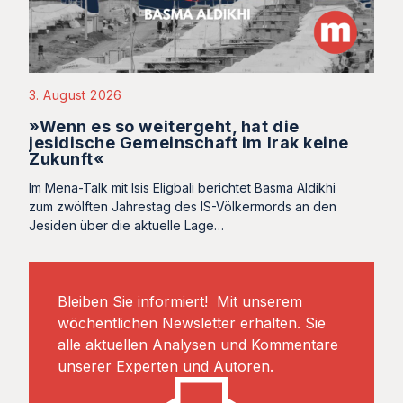
3. August 2026
»Wenn es so weitergeht, hat die
jesidische Gemeinschaft im Irak keine
Zukunft«
Im Mena-Talk mit Isis Eligbali berichtet Basma Aldikhi
zum zwölften Jahrestag des IS-Völkermords an den
Jesiden über die aktuelle Lage…
Bleiben Sie informiert! Mit unserem
wöchentlichen Newsletter erhalten. Sie
alle aktuellen Analysen und Kommentare
unserer Experten und Autoren.