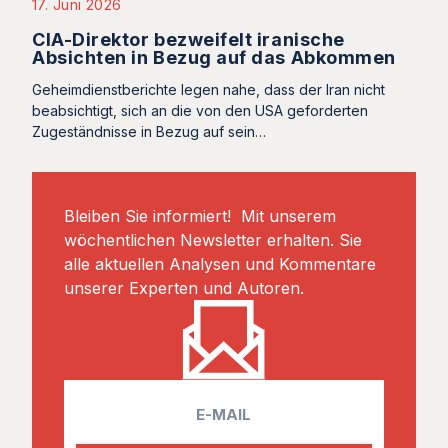
17. Juni 2026
CIA-Direktor bezweifelt iranische
Absichten in Bezug auf das Abkommen
Geheimdienstberichte legen nahe, dass der Iran nicht
beabsichtigt, sich an die von den USA geforderten
Zugeständnisse in Bezug auf sein…
Bleiben Sie informiert! Mit unserem
wöchentlichen Newsletter erhalten. Sie
alle aktuellen Analysen und Kommentare
unserer Experten und Autoren.
E
m