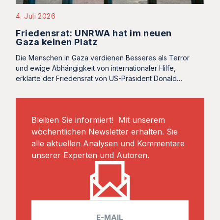
4. Juli 2026
Friedensrat: UNRWA hat im neuen
Gaza keinen Platz
Die Menschen in Gaza verdienen Besseres als Terror
und ewige Abhängigkeit von internationaler Hilfe,
erklärte der Friedensrat von US-Präsident Donald…
Bleiben Sie informiert! Mit unserem
wöchentlichen Newsletter erhalten. Sie
alle aktuellen Analysen und Kommentare
unserer Experten und Autoren.
E