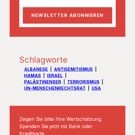
m
a
i
l
Schlagworte
ALBANESE
ANTISEMITISMUS
HAMAS
ISRAEL
PALÄSTINENSER
TERRORISMUS
UN-MENSCHENRECHTSRAT
USA
Zeigen Sie bitte Ihre Wertschätzung.
Spenden Sie jetzt mit Bank oder
Kreditkarte