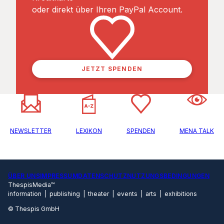
oder direkt über Ihren PayPal Account.
JETZT SPENDEN
NEWSLETTER
LEXIKON
SPENDEN
MENA TALK
ÜBER UNS
IMPRESSUM
DATENSCHUTZ
NUTZUNGSBEDINGUNGEN
ThespisMedia™
information | publishing | theater | events | arts | exhibitions
© Thespis GmbH