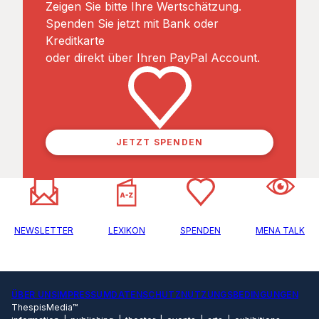
Zeigen Sie bitte Ihre Wertschätzung.
Spenden Sie jetzt mit Bank oder
Kreditkarte
oder direkt über Ihren PayPal Account.
JETZT SPENDEN
NEWSLETTER
LEXIKON
SPENDEN
MENA TALK
ÜBER UNS
IMPRESSUM
DATENSCHUTZ
NUTZUNGSBEDINGUNGEN
ThespisMedia™