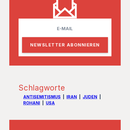
E
m
a
i
l
Schlagworte
ANTISEMITISMUS
IRAN
JUDEN
ROHANI
USA