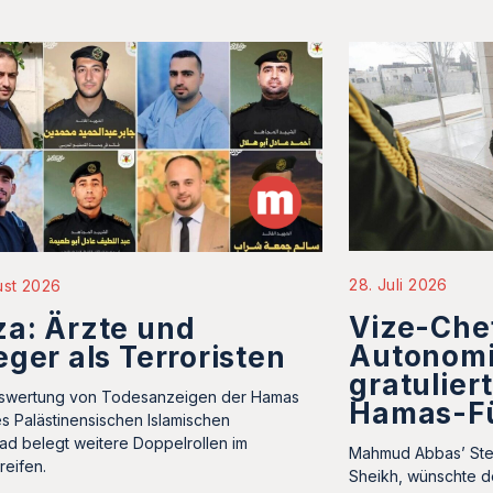
28. Juli 2026
ust 2026
Vize-Che
a: Ärzte und
Autonom
eger als Terroristen
gratulier
swertung von Todesanzeigen der Hamas
Hamas-F
s Palästinensischen Islamischen
ad belegt weitere Doppelrollen im
Mahmud Abbas’ Stell
reifen.
Sheikh, wünschte d