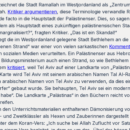
eichnet die Stadt Ramallah im Westjordanland als „Zentrum
lah.
Kritiker argumentieren
, diese Terminologie verwandle 
 facto in die Hauptstadt der Palästinenser. Dies, so sagen 
em als Hauptstadt eines zukünftigen palästinensischen St
inalisiert?“, fragten Kritiker. „Das ist ein Skandal!“
egt die im Westjordanland gelegene Stadt Bethlehem an die
genen Strand“ war einer von vielen sarkastischen
Komment
n sozialen Medien verurteilten. Ein Palästinenser aus Heb
Bildungsministerium auch einen Strand, so wie Bethlehe
dem
kritisiert
, weil Tel Aviv auf einer Landkarte von „Palästi
er Karte wird Tel Aviv mit seinem arabischen Namen Tal Al-R
den arabischen Namen von Tel Aviv zu verwenden, da dies ein
örfer“ gebaut wurde. Sie behaupten, Tel Aviv sei ein mode
n habe“. Die Landkarte „Palästinas“ in den Büchern reicht v
reifen.
r in den Unterrichtsmaterialien enthaltenen Dämonisierung v
 und Zweitklässler als Hexen und Zauberinnen dargestellt 
ter dem Koran-Vers: „Ich suche bei Allah Zuflucht vor Sa