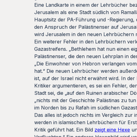
Eine Landkarte in einem der Lehrbücher bez
Jerusalem als eine Stadt südlich von Ramal
Hauptsitz der PA-Führung und -Regierung, de
den Anspruch der Palästinenser auf Jerusal
wird Jerusalem in den neuen Lehrbüchern marg
Ein weiterer Fehler in den Lehrbüchern verl
Gazastreifens. „Bethlehem hat nun einen ei
Palästinenser, die den neuen Lehrplan in de
„Die Einwohner von Hebron verlangen vom 
hat.“ Die neuen Lehrbücher werden außer
ist, auf der Israel nicht erwähnt wird. In d
Kritiker argumentieren, es sei ein Fehler, 
Stadt sei, die „auf den Ruinen arabischer D
„nichts mit der Geschichte Palästinas zu tu
im Norden bis zu Rafah im südlichen Gazast
Das alles ist jedoch nichts im Vergleich zu
werden in islamischen Lehrbüchern für Erst-
Kritik geführt hat. Ein Bild
zeigt eine Hexe
un