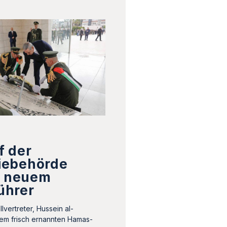
f der
iebehörde
t neuem
ührer
vertreter, Hussein al-
em frisch ernannten Hamas-