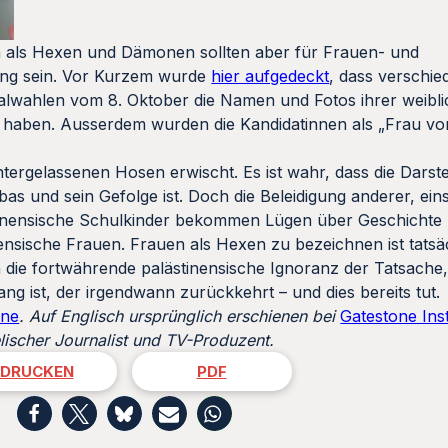
n als Hexen und Dämonen sollten aber für Frauen- und
ng sein. Vor Kurzem wurde
hier aufgedeckt
, dass verschie
nalwahlen vom 8. Oktober die Namen und Fotos ihrer weibl
 haben. Ausserdem wurden die Kandidatinnen als „Frau von
ergelassenen Hosen erwischt. Es ist wahr, dass die Darst
s und sein Gefolge ist. Doch die Beleidigung anderer, einsc
ästinensische Schulkinder bekommen Lügen über Geschichte
nsische Frauen. Frauen als Hexen zu bezeichnen ist tatsä
 die fortwährende palästinensische Ignoranz der Tatsache,
g ist, der irgendwann zurückkehrt – und dies bereits tut.
ine
. Auf Englisch
ursprünglich erschienen bei
Gatestone Inst
lischer Journalist und TV-Produzent.
DRUCKEN
PDF