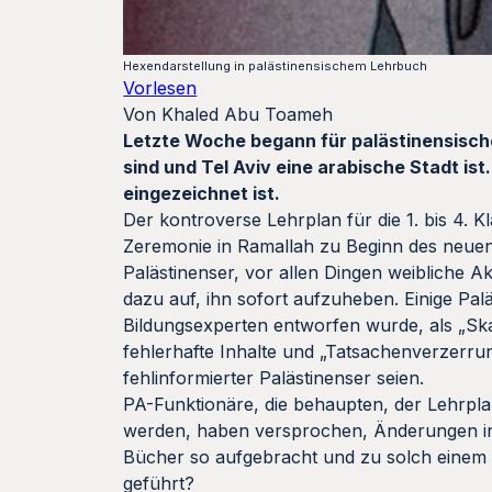
Hexendarstellung in palästinensischem Lehrbuch
Vorlesen
Von Khaled Abu Toameh
Letzte Woche begann für palästinensische
sind und Tel Aviv eine arabische Stadt is
eingezeichnet ist.
Der kontroverse Lehrplan für die 1. bis 4.
Zeremonie in Ramallah zu Beginn des neue
Palästinenser, vor allen Dingen weibliche 
dazu auf, ihn sofort aufzuheben. Einige Pa
Bildungsexperten entworfen wurde, als „Skan
fehlerhafte Inhalte und „Tatsachenverzerru
fehlinformierter Palästinenser seien.
PA-Funktionäre, die behaupten, der Lehrpla
werden, haben versprochen, Änderungen in 
Bücher so aufgebracht und zu solch einem
geführt?