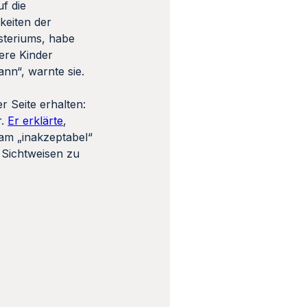
f die
keiten der
steriums, habe
ere Kinder
nn“, warnte sie.
 Seite erhalten:
r.
Er erklärte
,
lam „inakzeptabel“
 Sichtweisen zu