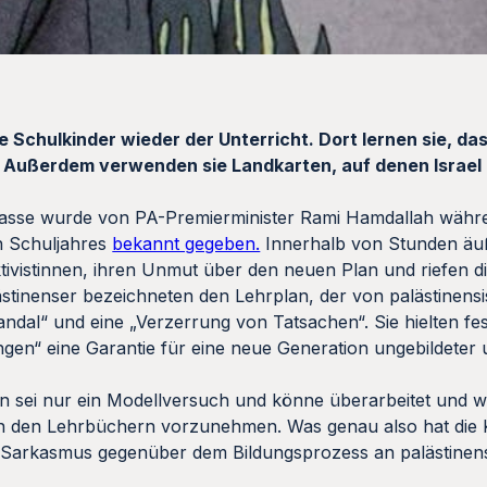
 Schulkinder wieder der Unterricht. Dort lernen sie, d
t. Außerdem verwenden sie Landkarten, auf denen Israel 
 Klasse wurde von PA-Premierminister Rami Hamdallah währ
n Schuljahres
bekannt gegeben.
Innerhalb von Stunden äu
Aktivistinnen, ihren Unmut über den neuen Plan und riefen 
lästinenser bezeichneten den Lehrplan, der von palästinens
dal“ und eine „Verzerrung von Tatsachen“. Sie hielten fes
ngen“ eine Garantie für eine neue Generation ungebildeter
n sei nur ein Modellversuch und könne überarbeitet und we
den Lehrbüchern vorzunehmen. Was genau also hat die Kr
 Sarkasmus gegenüber dem Bildungsprozess an palästinen