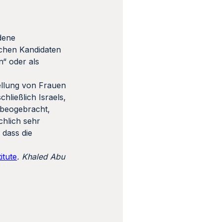
dene
ichen Kandidaten
“ oder als
ellung von Frauen
hließlich Israels,
 beogebracht,
chlich sehr
 dass die
itute
. Khaled Abu