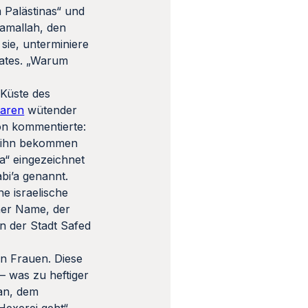
 Palästinas“ und
Ramallah, den
sie, unterminiere
aates. „Warum
 Küste des
aren
wütender
ron kommentierte:
m ihn bekommen
na“ eingezeichnet
abi’a genannt.
e israelische
rner Name, der
on der Stadt Safed
on Frauen. Diese
– was zu heftiger
tan, dem