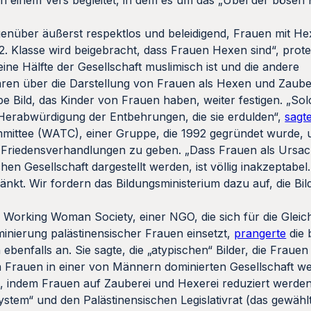
on einem Vers begleitet, in dem es um das „Übel der bösen 
egenüber äußerst respektlos und beleidigend, Frauen mit Hex
. Klasse wird beigebracht, dass Frauen Hexen sind“, protest
eine Hälfte der Gesellschaft muslimisch ist und die andere
waren über die Darstellung von Frauen als Hexen und Zaub
e Bild, das Kinder von Frauen haben, weiter festigen. „So
 Herabwürdigung der Entbehrungen, die sie erdulden“,
sagt
mittee (WATC), einer Gruppe, die 1992 gegründet wurde, 
n Friedensverhandlungen zu geben. „Dass Frauen als Ursach
chen Gesellschaft dargestellt werden, ist völlig inakzeptabe
änkt. Wir fordern das Bildungsministerium dazu auf, die Bil
 Working Woman Society, einer NGO, die sich für die Gleic
minierung palästinensischer Frauen einsetzt,
prangerte
die 
benfalls an. Sie sagte, die „atypischen“ Bilder, die Fraue
 Frauen in einer von Männern dominierten Gesellschaft we
, indem Frauen auf Zauberei und Hexerei reduziert werden
system“ und den Palästinensischen Legislativrat (das gewäh