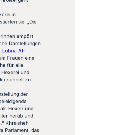
Hexerei geht“
erei in
ierten sie. „Die
erinnen empört
lche Darstellungen
e Lubna Al-
um Frauen eine
e für alle
l. Hexerei und
der schnell zu
hstellung der
beleidigende
n als Hexen und
iter herab und
.“ Khraisheh
lte Parlament, das