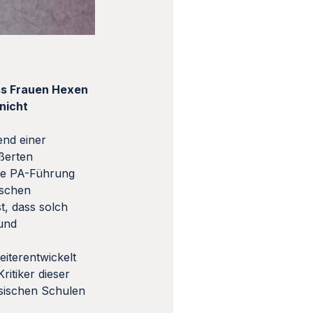
ass Frauen Hexen
nicht
end einer
ßerten
die PA-Führung
ischen
t, dass solch
 und
iterentwickelt
itiker dieser
sischen Schulen