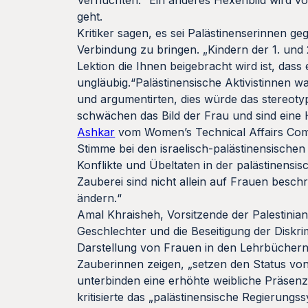
Verfluchten.“ Ein anderes Hexenbild wird v
geht.
Kritiker sagen, es sei Palästinenserinnen g
Verbindung zu bringen. „Kindern der 1. und 2
Lektion die Ihnen beigebracht wird ist, dass 
ungläubig.“Palästinensische Aktivistinnen 
und argumentirten, dies würde das stereotyp
schwächen das Bild der Frau und sind eine
Ashkar
vom Women’s Technical Affairs Com
Stimme bei den israelisch-palästinensische
Konflikte und Übeltaten in der palästinensis
Zauberei sind nicht allein auf Frauen beschr
ändern.“
Amal Khraisheh, Vorsitzende der Palestinian
Geschlechter und die Beseitigung der Diskri
Darstellung von Frauen in den Lehrbüchern e
Zauberinnen zeigen, „setzen den Status von
unterbinden eine erhöhte weibliche Präsenz
kritisierte das „palästinensische Regierungs