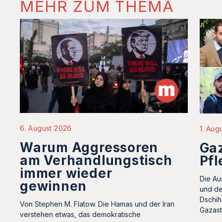
MEHR ZUM THEMA
6. August 2026
1. Aug
Warum Aggressoren
Gaz
am Verhandlungstisch
Pfl
immer wieder
Die Au
gewinnen
und de
Dschih
Von Stephen M. Flatow. Die Hamas und der Iran
Gazast
verstehen etwas, das demokratische