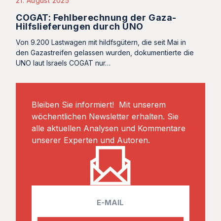
21. August 2025
COGAT: Fehlberechnung der Gaza-
Hilfslieferungen durch UNO
Von 9.200 Lastwagen mit hildfsgütern, die seit Mai in
den Gazastreifen gelassen wurden, dokumentierte die
UNO laut Israels COGAT nur…
Bleiben Sie informiert! Mit unserem
wöchentlichen Newsletter erhalten. Sie
alle aktuellen Analysen und Kommentare
unserer Experten und Autoren.
E
m
a