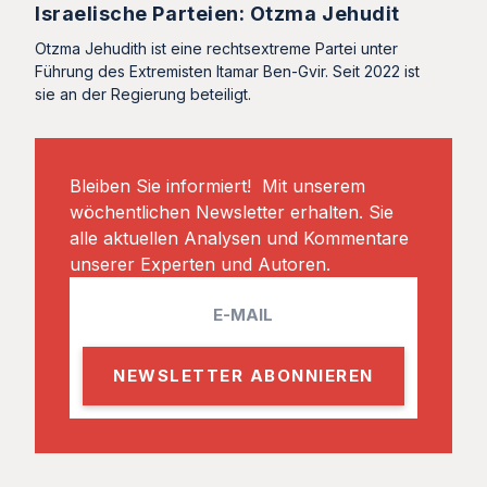
Israelische Parteien: Otzma Jehudit
Otzma Jehudith ist eine rechtsextreme Partei unter
Führung des Extremisten Itamar Ben-Gvir. Seit 2022 ist
sie an der Regierung beteiligt.
Bleiben Sie informiert! Mit unserem
wöchentlichen Newsletter erhalten. Sie
alle aktuellen Analysen und Kommentare
unserer Experten und Autoren.
E
m
a
i
l