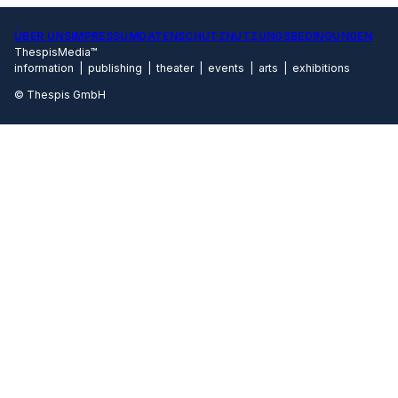
ÜBER UNS
IMPRESSUM
DATENSCHUTZ
NUTZUNGSBEDINGUNGEN
ThespisMedia™
information | publishing | theater | events | arts | exhibitions
© Thespis GmbH