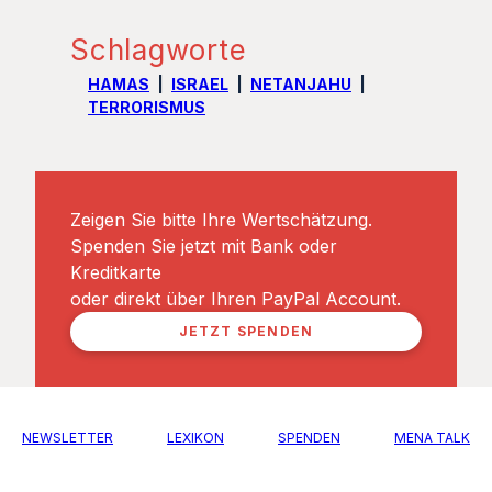
Schlagworte
HAMAS
ISRAEL
NETANJAHU
TERRORISMUS
Zeigen Sie bitte Ihre Wertschätzung.
Spenden Sie jetzt mit Bank oder
Kreditkarte
oder direkt über Ihren PayPal Account.
JETZT SPENDEN
NEWSLETTER
LEXIKON
SPENDEN
MENA TALK