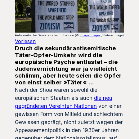
Antisemitische Demonstration in London (©
Imago Images
/ Future Image)
Vorlesen
Druch die sekundärantisemitische
Täter-Opfer-Umkehr wird die
europäische Psyche entlastet – die
Judenvernichtung war ja vielleicht
schlimm, aber heute seien die Opfer
von einst selber »Täter« …
Nach der Shoa waren sowohl die
europäischen Staaten als auch
die neu
gegründeten Vereinten Nationen
von einer
gewissen Form von Mitleid und schlechtem
Gewissen geprägt, nicht zuletzt wegen der
Appeasementpolitik in den 1930er Jahren
gegenüber dem Nationalsozialismus, auf