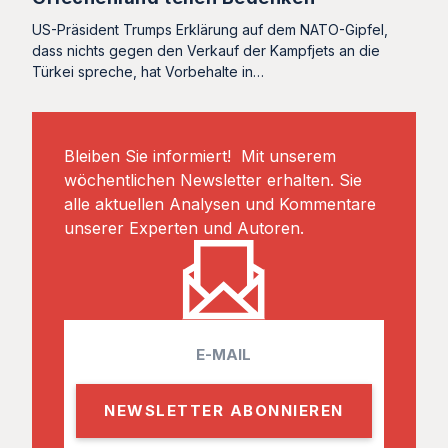
US-Präsident Trumps Erklärung auf dem NATO-Gipfel,
dass nichts gegen den Verkauf der Kampfjets an die
Türkei spreche, hat Vorbehalte in…
Bleiben Sie informiert! Mit unserem
wöchentlichen Newsletter erhalten. Sie
alle aktuellen Analysen und Kommentare
unserer Experten und Autoren.
E
m
a
i
l