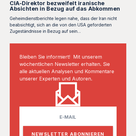
CIA-Direktor bezweifelt iranische
Absichten in Bezug auf das Abkommen
Geheimdienstberichte legen nahe, dass der Iran nicht
beabsichtigt, sich an die von den USA geforderten
Zugeständnisse in Bezug auf sein…
Bleiben Sie informiert! Mit unserem
wöchentlichen Newsletter erhalten. Sie
alle aktuellen Analysen und Kommentare
unserer Experten und Autoren.
E
m
a
i