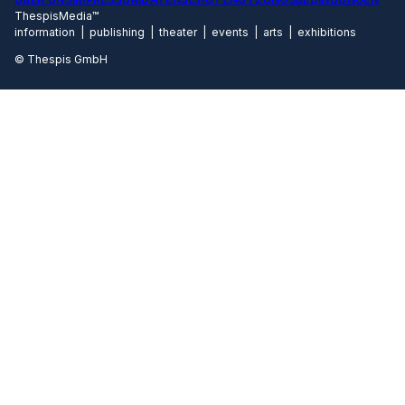
ThespisMedia™
information | publishing | theater | events | arts | exhibitions
© Thespis GmbH