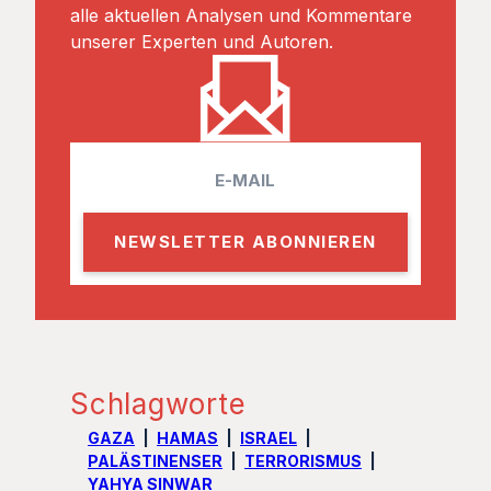
alle aktuellen Analysen und Kommentare
unserer Experten und Autoren.
E
m
a
i
l
Schlagworte
GAZA
HAMAS
ISRAEL
PALÄSTINENSER
TERRORISMUS
YAHYA SINWAR