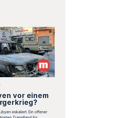
2
yen vor einem
rgerkrieg?
ibyen eskaliert. Ein offener
igsten Transitland für