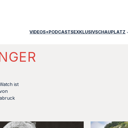
VIDEOS+PODCASTS
EXKLUSIV
SCHAUPLATZ
INGER
atch ist
 von
labruck