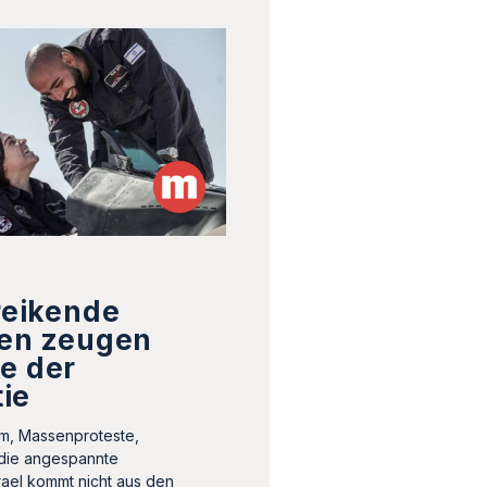
treikende
ten zeugen
e der
ie
rm, Massenproteste,
 die angespannte
srael kommt nicht aus den