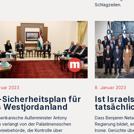
Schlagzeilen.
ruar 2023
8. Januar 2023
Sicherheitsplan für
Ist Israe
 Westjordanland
tatsächli
erikanische Außenminister Antony
Dass Benjamin Neta
n verlangt von der Palästinensischen
Regierung bildet, e
miebehörde, die Kontrolle über
Ironie. Gerüchte ü