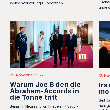
Dschen
Wunschvorstellung zu begraben.
ungewi
26. November 2022
12. N
Warum Joe Biden die
Ira
Abraham-Accords in
mo
die Tonne tritt
Seit J
richti
Benjamin Netanjahu will Frieden mit Saudi-