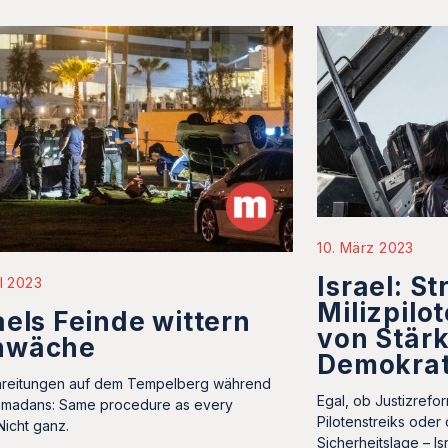
10. März 2023
Israel: S
il 2023
Milizpilo
aels Feinde wittern
von Stärk
hwäche
Demokrat
reitungen auf dem Tempelberg während
Egal, ob Justizrefo
madans: Same procedure as every
Pilotenstreiks oder
Nicht ganz.
Sicherheitslage – I