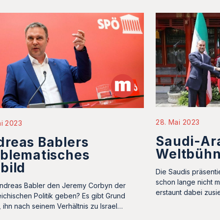
28. Mai 2023
ni 2023
Saudi-Ar
reas Bablers
Weltbüh
oblematisches
bild
Die Saudis präsenti
schon lange nicht 
ndreas Babler den Jeremy Corbyn der
erstaunt dabei zusi
eichischen Politik geben? Es gibt Grund
 ihn nach seinem Verhältnis zu Israel…