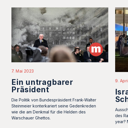
7. Mai 2023
Ein untragbarer
9. Apr
Präsident
Isr
Sc
Die Politik von Bundespräsident Frank-Walter
Steinmeier konterkariert seine Gedenkreden
Aussch
wie die am Denkmal für die Helden des
des Ra
Warschauer Ghettos.
year? 