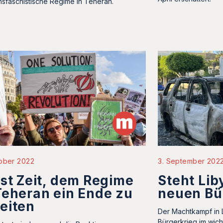
onsfaschistische Regime in Teheran.
tober 2022
3. September 202
ist Zeit, dem Regime
Steht Lib
Teheran ein Ende zu
neuen Bü
eiten
Der Machtkampf in L
Bürgerkrieg im wicht