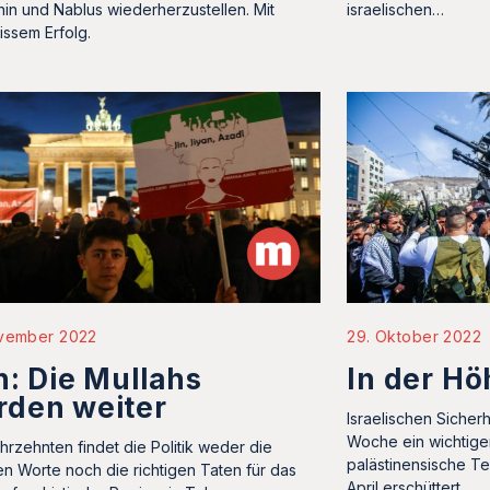
in und Nablus wiederherzustellen. Mit
israelischen…
ssem Erfolg.
ovember 2022
29. Oktober 2022
n: Die Mullahs
In der Hö
rden weiter
Israelischen Sicher
Woche ein wichtige
ahrzehnten findet die Politik weder die
palästinensische Te
gen Worte noch die richtigen Taten für das
April erschüttert.