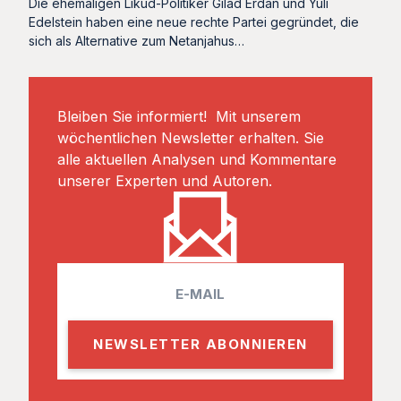
Die ehemaligen Likud-Politiker Gilad Erdan und Yuli
Edelstein haben eine neue rechte Partei gegründet, die
sich als Alternative zum Netanjahus…
Bleiben Sie informiert! Mit unserem
wöchentlichen Newsletter erhalten. Sie
alle aktuellen Analysen und Kommentare
unserer Experten und Autoren.
E
m
a
i
l