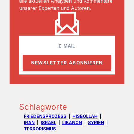
alle aktuellen Analysen und Kommentare
unserer Experten und Autoren.
E
m
a
i
l
Schlagworte
FRIEDENSPROZESS
HISBOLLAH
IRAN
ISRAEL
LIBANON
SYRIEN
TERRORISMUS