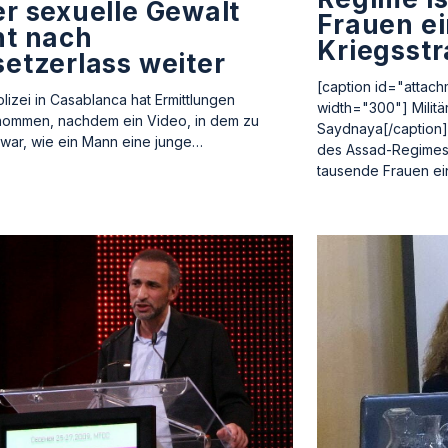
r sexuelle Gewalt
Frauen e
ht nach
Kriegsstr
etzerlass weiter
[caption id="attach
olizei in Casablanca hat Ermittlungen
width="300"] Militä
ommen, nachdem ein Video, in dem zu
Saydnaya[/caption]
war, wie ein Mann eine junge…
des Assad-Regimes 
tausende Frauen ein