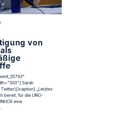
7
tigung von
als
äßige
ffe
hment_25793"
idth="300"] Sarah
Twitter)[/caption] „Letztes
ch bereit, für die UNO-
 UNHCR eine
…