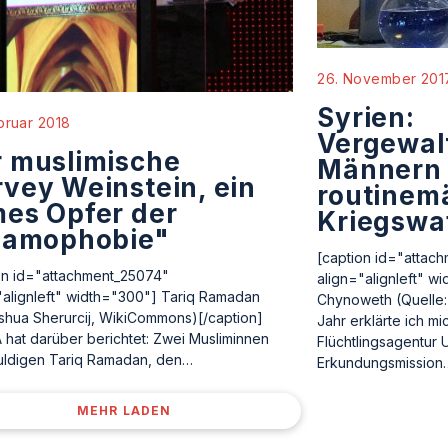
26. November 201
Syrien:
bruar 2018
Vergewal
 muslimische
Männern 
vey Weinstein, ein
routinem
es Opfer der
Kriegswa
slamophobie"
[caption id="attac
on id="attachment_25074"
align="alignleft" w
"alignleft" width="300"] Tariq Ramadan
Chynoweth (Quelle: 
shua Sherurcij, WikiCommons)[/caption]
Jahr erklärte ich mi
hat darüber berichtet: Zwei Musliminnen
Flüchtlingsagentur
ldigen Tariq Ramadan, den…
Erkundungsmission
MEHR LADEN