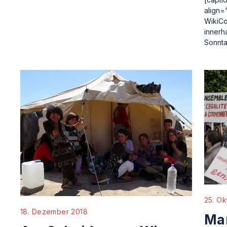
align=
WikiCo
innerh
Sonnta
25. Ok
18. Dezember 2018
Mar