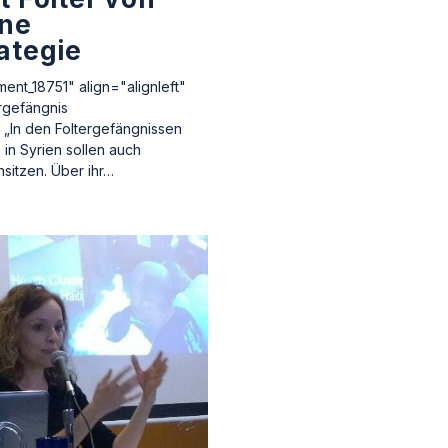
ine
ategie
ment_18751" align="alignleft"
rgefängnis
 „In den Foltergefängnissen
in Syrien sollen auch
sitzen. Über ihr…