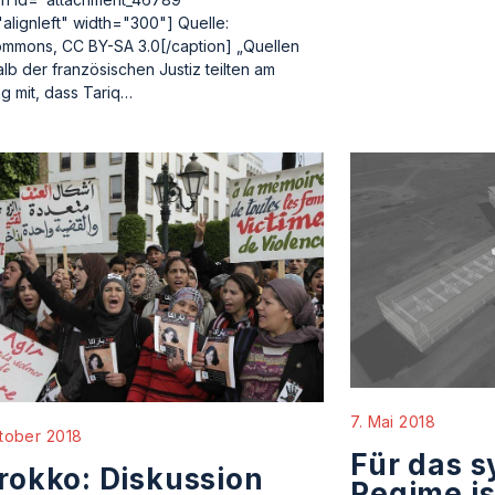
"alignleft" width="300"] Quelle:
mmons, CC BY-SA 3.0[/caption] „Quellen
alb der französischen Justiz teilten am
g mit, dass Tariq…
7. Mai 2018
tober 2018
Für das s
okko: Diskussion
Regime is