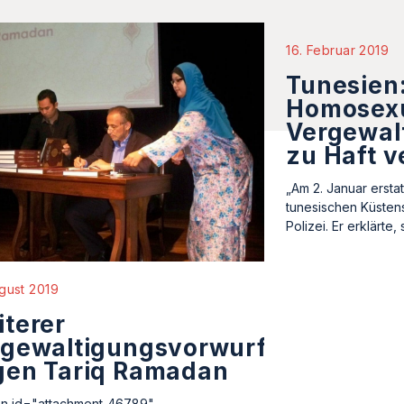
16. Februar 2019
Tunesien
Homosexu
Vergewal
zu Haft v
„Am 2. Januar erstat
tunesischen Küsten
Polizei. Er erklärte,
gust 2019
terer
rgewaltigungsvorwurf
gen Tariq Ramadan
on id="attachment_46789"