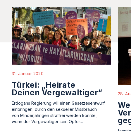
31. Januar 2020
Türkei: „Heirate
Deinen Vergewaltiger“
28. Au
Wei
Erdogans Regierung will einen Gesetzesentwurf
einbringen, durch den sexueller Missbrauch
Ve
von Minderjährigen straffrei werden könnte,
ge
wenn der Vergewaltiger sein Opfer…
[capti