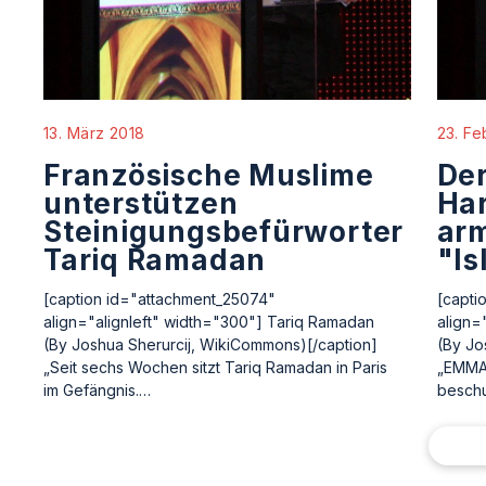
13. März 2018
23. Fe
Französische Muslime
Der
unterstützen
Har
Steinigungsbefürworter
arm
Tariq Ramadan
"I
[caption id="attachment_25074"
[capti
align="alignleft" width="300"] Tariq Ramadan
align=
(By Joshua Sherurcij, WikiCommons)[/caption]
(By Jo
„Seit sechs Wochen sitzt Tariq Ramadan in Paris
„EMMA 
im Gefängnis.…
beschu