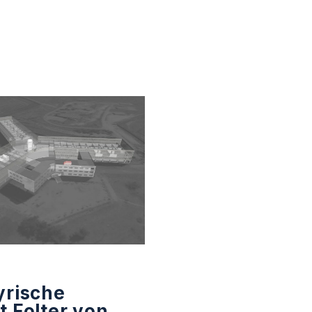
yrische
t Folter von