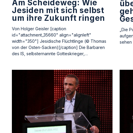
Am Scheideweg: Wie
übe
Jesiden mit sich selbst
ge
um ihre Zukunft ringen
Ges
Von Holger Geisler [caption
„Die P
id="attachment_35660" align="alignleft"
aufgen
width="350"] Jesidische Flüchtlinge (© Thomas
sehen 
von der Osten-Sacken)[/caption] Die Barbaren
des IS, selbsternannte Gotteskrieger,…