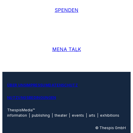
SPENDEN
MENA TALK
ÜBER UNS
IMPRESSUM
DATENSCHUTZ
NUTZUNGSBEDINGUNGEN
ThespisMedia™
information | publishing | theater | events | arts | exhibitions
© Thespis GmbH