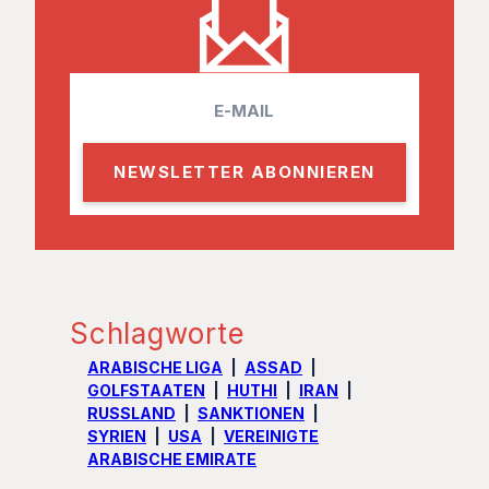
E
m
a
i
l
Schlagworte
ARABISCHE LIGA
ASSAD
GOLFSTAATEN
HUTHI
IRAN
RUSSLAND
SANKTIONEN
SYRIEN
USA
VEREINIGTE
ARABISCHE EMIRATE