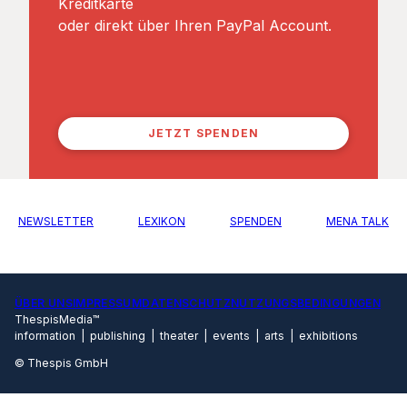
Kreditkarte
oder direkt über Ihren PayPal Account.
JETZT SPENDEN
NEWSLETTER
LEXIKON
SPENDEN
MENA TALK
ÜBER UNS
IMPRESSUM
DATENSCHUTZ
NUTZUNGSBEDINGUNGEN
ThespisMedia™
information | publishing | theater | events | arts | exhibitions
© Thespis GmbH