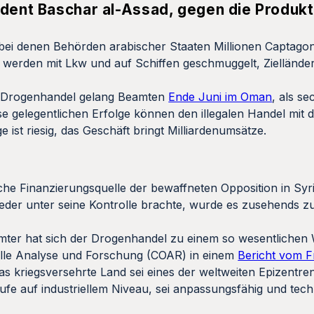
ident Baschar al-Assad, gegen die Produk
 bei denen Behörden arabischer Staaten Millionen Captagon
erden mit Lkw und auf Schiffen geschmuggelt, Zielländer 
en Drogenhandel gelang Beamten
Ende Juni im Oman
, als se
 gelegentlichen Erfolge können den illegalen Handel mit 
 ist riesig, das Geschäft bringt Milliardenumsätze.
he Finanzierungsquelle der bewaffneten Opposition in Syr
ieder unter seine Kontrolle brachte, wurde es zusehends 
amter hat sich der Drogenhandel zu einem so wesentlichen 
nelle Analyse und Forschung (COAR) in einem
Bericht vom F
as kriegsversehrte Land sei eines der weltweiten Epizentr
ufe auf industriellem Niveau, sei anpassungsfähig und tech