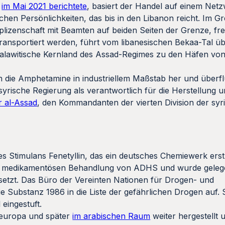
im Mai 2021 berichtete
, basiert der Handel auf einem Net
ischen Persönlichkeiten, das bis in den Libanon reicht. Im G
izenschaft mit Beamten auf beiden Seiten der Grenze, frei
transportiert werden, führt vom libanesischen Bekaa-Tal üb
alawitische Kernland des Assad-Regimes zu den Häfen von
en die Amphetamine in industriellem Maßstab her und überf
syrische Regierung als verantwortlich für die Herstellung 
r al-Assad
, den Kommandanten der vierten Division der sy
Stimulans Fenetyllin, das ein deutsches Chemiewerk erst
zur medikamentösen Behandlung von ADHS und wurde gelege
setzt. Das Büro der Vereinten Nationen für Drogen- und
stanz 1986 in die Liste der gefährlichen Drogen auf. Sei
 eingestuft.
steuropa und später
im arabischen Raum
weiter hergestellt 