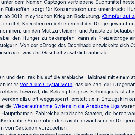
unter dem Namen Captagon vertriebene Suchtmittel besteh
n Füllstoffen, sorgt für Konzentration und unterdrückt Hu
n ab 2013 im syrischen Krieg an Bedeutung.
Kämpfer auf al
schmittel; Kriegsherren betrieben mit der Droge gewinnbri
enommen, um den Mut zu steigern und Ängste zu betäuben. D
ft dabei, den Hunger zu bekämpfen, kann als Freizeitdroge 
steigern. Von der »Droge des Dschihad« entwickelte sich 
tagsdroge, was das Geschäft zusätzlich anheizte.
 und den Irak bis auf die arabische Halbinsel mit einem s
n ist es
vor allem Crystal Meth
, das die Zahl der Drogena
 Problems bewusst, die Bekämpfung des Schmuggels ist aber
erden allzu oft weggesperrt, anstatt sie in Entzugsklinik
er die
Wiederaufnahme Syriens in die Arabische Liga
waren 
auptthemen: Zahlreiche arabische Staaten, die bereit war
äußerten ihre Sorge über den rasch anwachsenden Droge
ion von Captagon vorzugehen.