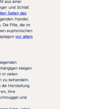
t aus einer
nger und Schlaf.
len Seiten des
ngenden Handel.
ie Pille, die im
einen euphorischen
Captagon
vor allem
teigenden
bhängigen steigen
 in vielen
en zu behandeln.
die Herstellung
en, ihre
nschmuggel und