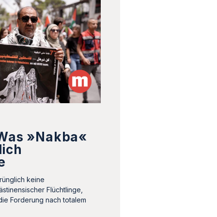
 Was »Nakba«
lich
e
rünglich keine
stinensischer Flüchtlinge,
die Forderung nach totalem