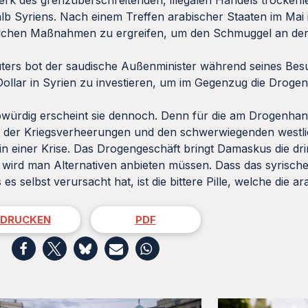
k des grenzüberschreitenden, illegalen Handels trocken
halb Syriens. Nach einem Treffen arabischer Staaten im Mai 
erlichen Maßnahmen zu ergreifen, um den Schmuggel an d
ers bot der saudische Außenminister während seines Bes
n Dollar in Syrien zu investieren, um im Gegenzug die Droge
bwürdig erscheint sie dennoch. Denn für die am Drogenhand
gen der Kriegsverheerungen und den schwerwiegenden westl
n in einer Krise. Das Drogengeschäft bringt Damaskus die dr
, wird man Alternativen anbieten müssen. Dass das syrisch
s selbst verursacht hat, ist die bittere Pille, welche die a
DRUCKEN
PDF