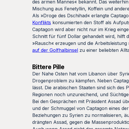
des armen Mannes« bekannt. Das weiterhin 
Mischung aus Fenetyllin, Koffein und andere
Als »Droge des Dschihad« erlangte Captago
Konflikts
konsumierten den Stoff als Aufput
Captagon wird aber nicht nur im Krieg eing
Schnitt für fünf Dollar gehandelt wird, hil
»Rausch« erzeugen und die Arbeitsleistung 
auf der Golfhalbinsel
zu einer beliebten All
Bittere Pille
Der Nahe Osten hat vom Libanon über Syrien
Drogenproblem zu kämpfen. Neben Captago
lässt. Die arabischen Staaten sind sich des
Regionen noch unzureichend, und Süchtige w
Bei den Gesprächen mit Präsident Assad üb
und der Schmuggel von Captagon eines der H
Beziehungen zu Syrien zu normalisieren, 
drängten Assad, gegen die Massenprodukt