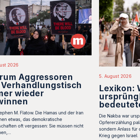
ust 2026
rum Aggressoren
5. August 2026
 Verhandlungstisch
Lexikon:
mer wieder
ursprüng
winnen
bedeutet
ephen M. Flatow. Die Hamas und der Iran
Die Nakba war ursp
hen etwas, das demokratische
Opfererzählung palä
schaften oft vergessen: Sie müssen nicht
sondern Anlass für 
nen,…
Krieg gegen Israel.