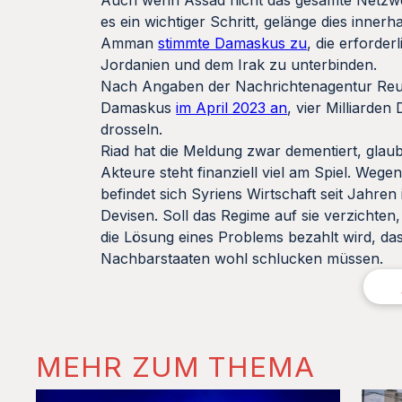
Auch wenn Assad nicht das gesamte Netzwer
es ein wichtiger Schritt, gelänge dies inner
Amman
stimmte Damaskus zu
, die erford
Jordanien und dem Irak zu unterbinden.
Nach Angaben der Nachrichtenagentur Reut
Damaskus
im April 2023 an
, vier Milliarde
drosseln.
Riad hat die Meldung zwar dementiert, glau
Akteure steht finanziell viel am Spiel. We
befindet sich Syriens Wirtschaft seit Jahre
Devisen. Soll das Regime auf sie verzichten
die Lösung eines Problems bezahlt wird, das e
Nachbarstaaten wohl schlucken müssen.
MEHR ZUM THEMA