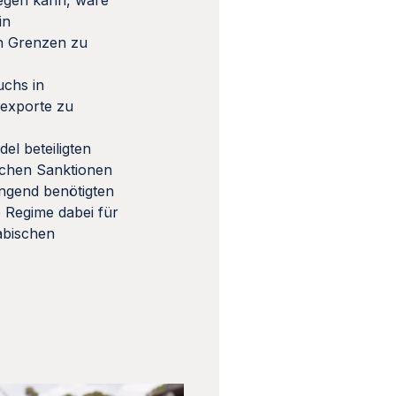
legen kann, wäre
in
en Grenzen zu
uchs in
nexporte zu
el beteiligten
ichen Sanktionen
ingend benötigten
e Regime dabei für
rabischen