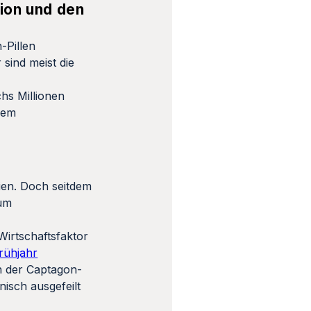
tion und den
-Pillen
sind meist die
chs Millionen
dem
ien. Doch seitdem
zum
Wirtschaftsfaktor
rühjahr
en der Captagon-
nisch ausgefeilt