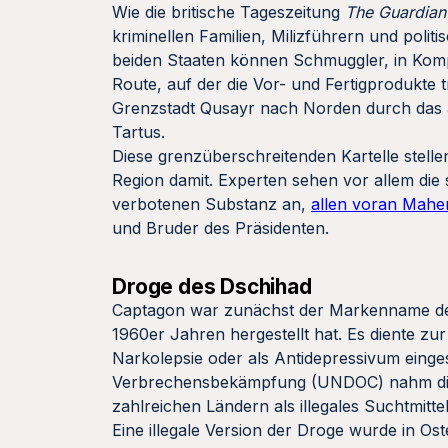
Wie die britische Tageszeitung
The Guardian
kriminellen Familien, Milizführern und polit
beiden Staaten können Schmuggler, in Kompl
Route, auf der die Vor- und Fertigprodukte 
Grenzstadt Qusayr nach Norden durch das 
Tartus.
Diese grenzüberschreitenden Kartelle stell
Region damit. Experten sehen vor allem die 
verbotenen Substanz an,
allen voran Mahe
und Bruder des Präsidenten.
Droge des Dschihad
Captagon war zunächst der Markenname des 
1960er Jahren hergestellt hat. Es diente 
Narkolepsie oder als Antidepressivum einge
Verbrechensbekämpfung (UNDOC) nahm die Sub
zahlreichen Ländern als illegales Suchtmittel
Eine illegale Version der Droge wurde in O