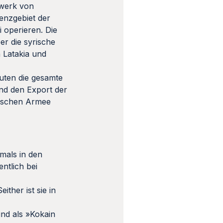
zwerk von
renzgebiet der
 operieren. Die
er die syrische
 Latakia und
luten die gesamte
und den Export der
rischen Armee
mals in den
ntlich bei
ther ist sie in
und als »Kokain