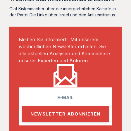
Olaf Kistenmacher über die innerparteilichen Kämpfe in
der Partei Die Linke über Israel und den Antisemitismus.
Bleiben Sie informiert! Mit unserem
wöchentlichen Newsletter erhalten. Sie
alle aktuellen Analysen und Kommentare
unserer Experten und Autoren.
E
m
a
i
l