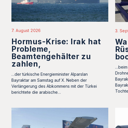
7. August 2026
3. Se
Hormus-Krise: Irak hat
War
Probleme,
Rüs
Beamtengehälter zu
bo
zahlen,
…beim 
Drohne
…der türkische Energieminister Alparslan
Bayrak
Bayraktar am Samstag auf X. Neben der
Bayrakt
Verlängerung des Abkommens mit der Türkei
Tocht
berichtete die arabische…