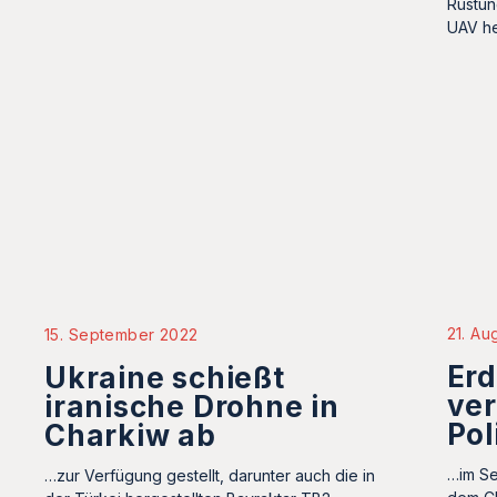
Rüstun
UAV he
21. Au
15. September 2022
Erd
Ukraine schießt
ver
iranische Drohne in
Pol
Charkiw ab
…im Se
…zur Verfügung gestellt, darunter auch die in