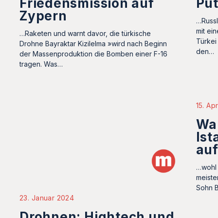
Friedensmission auf
Put
Zypern
…Russl
mit ei
…Raketen und warnt davor, die türkische
Türkei
Drohne Bayraktar Kizilelma »wird nach Beginn
den…
der Massenproduktion die Bomben einer F-16
tragen. Was…
15. Apr
Wa
Ist
au
…wohl 
meiste
Sohn Bi
23. Januar 2024
Drohnen: Hightech und