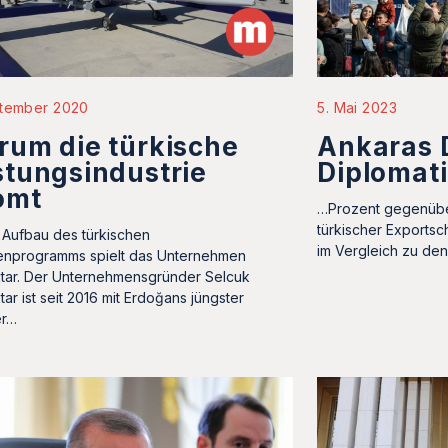
5. Mai 2023
ptember 2020
Ankaras 
um die türkische
Diplomat
tungsindustrie
omt
…Prozent gegenüber
türkischer Exports
Aufbau des türkischen
im Vergleich zu de
nprogramms spielt das Unternehmen
tar. Der Unternehmensgründer Selcuk
ar ist seit 2016 mit Erdoğans jüngster
er…