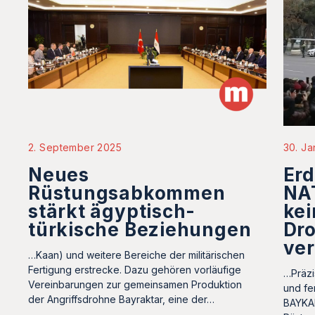
2. September 2025
30. Ja
Neues
Erd
Rüstungsabkommen
NAT
stärkt ägyptisch-
kei
türkische Beziehungen
Dr
ve
…Kaan) und weitere Bereiche der militärischen
Fertigung erstrecke. Dazu gehören vorläufige
…Präzi
Vereinbarungen zur gemeinsamen Produktion
und fe
der Angriffsdrohne Bayraktar, eine der…
BAYKAR