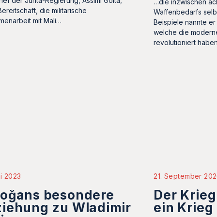
ef der Junta-Regierung, Assimi Goita,
…die inzwischen ac
ereitschaft, die militärische
Waffenbedarfs selbs
enarbeit mit Mali…
Beispiele nannte e
welche die modern
revolutioniert habe
i 2023
21. September 20
doğans besondere
Der Krieg
iehung zu Wladimir
ein Krieg