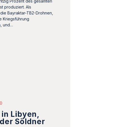
htzig Prozent des gesamten
t produziert. Als
r die Bayraktar-TB2-Drohnen,
e Kriegsführung
n, und…
20
 in Libyen,
 der Söldner