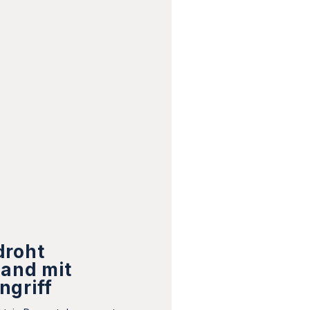
droht
land mit
ngriff