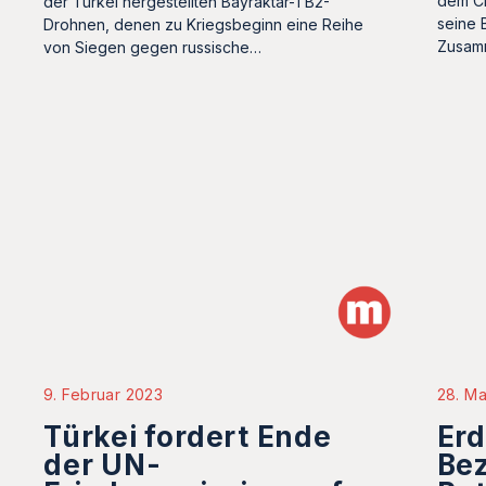
dem Ch
der Türkei hergestellten Bayraktar-TB2-
seine B
Drohnen, denen zu Kriegsbeginn eine Reihe
Zusamm
von Siegen gegen russische…
9. Februar 2023
28. Ma
Türkei fordert Ende
Er
der UN-
Bez