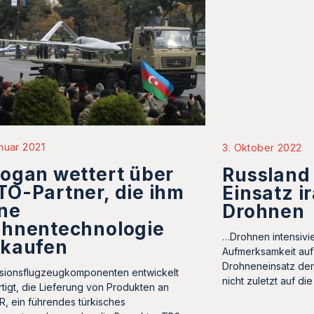
nuar 2021
3. Oktober 2022
ogan wettert über
Russland 
O-Partner, die ihm
Einsatz i
ne
Drohnen
ohnentechnologie
…Drohnen intensivie
rkaufen
Aufmerksamkeit auf
Drohneneinsatz der
sionsflugzeugkomponenten entwickelt
nicht zuletzt auf di
rtigt, die Lieferung von Produkten an
, ein führendes türkisches