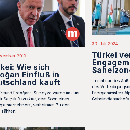
30. Juli 2024
Türkei ve
ovember 2019
Engageme
kei: Wie sich
Sahelzon
oǧan Einfluß in
tschland kauft
…nicht nur des Auß
des Verteidigungsmi
reund Erdoǧans. Sümeyye wurde im Juni
Energieministers Al
it Selçuk Bayraktar, dem Sohn eines
Geheimdienstchefs 
gsunternehmers, verheiratet. Zu den
 zählten…