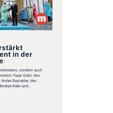
rstärkt
nt in der
e
enministers, sondern auch
nisters Yaşar Guler, des
p Arslan Bayraktar, des
Ibrahim Kalin und…