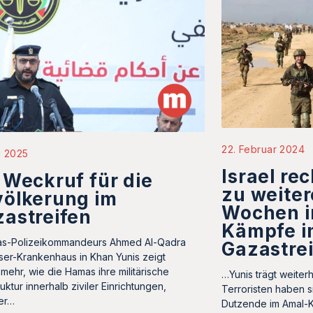
22. Februar 2024
i 2025
Israel rec
 Weckruf für die
zu weiter
völkerung im
Wochen i
astreifen
Kämpfe i
s-Polizeikommandeurs Ahmed Al-Qadra
Gazastre
ser-Krankenhaus in Khan Yunis zeigt
 mehr, wie die Hamas ihre militärische
…Yunis trägt weiter
ruktur innerhalb ziviler Einrichtungen,
Terroristen haben 
er…
Dutzende im Amal-