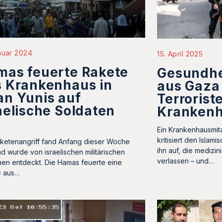
nuar 2024
15. April 2025
mas feuerte Rakete
Gesundhe
 Krankenhaus in
aus Gaza
n Yunis auf
Terrorist
aelische Soldaten
Krankenh
Ein Krankenhausmita
kritisiert den Islam
ketenangriff fand Anfang dieser Woche
ihn auf, die medizin
nd wurde von israelischen militärischen
verlassen – und…
en entdeckt. Die Hamas feuerte eine
e aus…