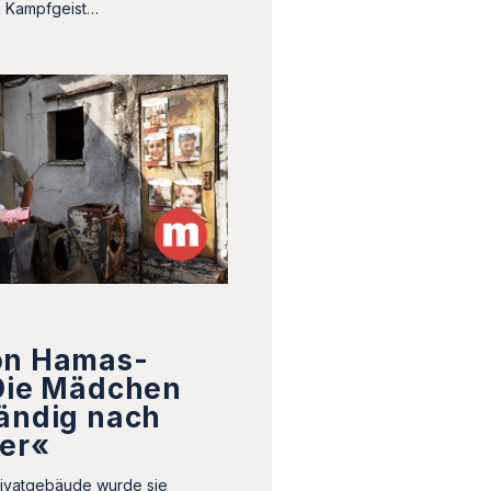
en Kampfgeist…
on Hamas-
»Die Mädchen
tändig nach
ter«
rivatgebäude wurde sie