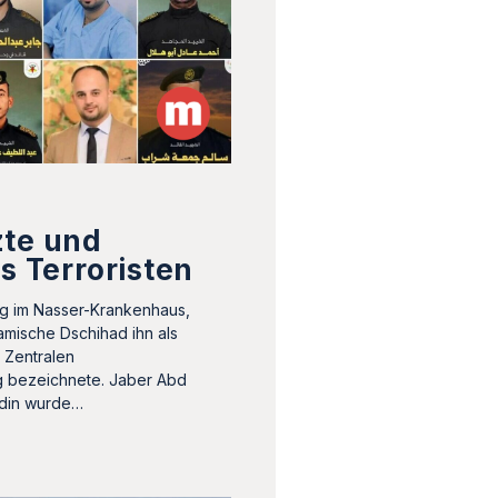
zte und
ls Terroristen
ng im Nasser-Krankenhaus,
amische Dschihad ihn als
 Zentralen
g bezeichnete. Jaber Abd
din wurde…