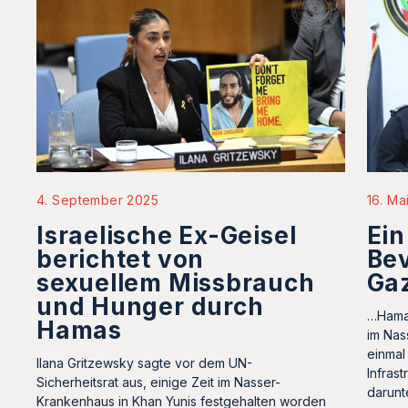
4. September 2025
16. Ma
Israelische Ex-Geisel
Ein
berichtet von
Be
sexuellem Missbrauch
Gaz
und Hunger durch
…Hama
Hamas
im Nas
einmal
Ilana Gritzewsky sagte vor dem UN-
Infrast
Sicherheitsrat aus, einige Zeit im Nasser-
darunt
Krankenhaus in Khan Yunis festgehalten worden