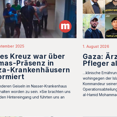
eptember 2025
1. August 2026
es Kreuz war über
Gaza: Är
mas-Präsenz in
Pfleger a
za-Krankenhäusern
…klinische Ernähru
ormiert
wohingegen der Isl
Kommandeur seiner
nderen Geiseln im Nasser-Krankenhaus
Operationsabteilun
halten worden zu sein. »Sie brachten uns
al-Hamid Mohamma
den Hintereingang und führten uns an