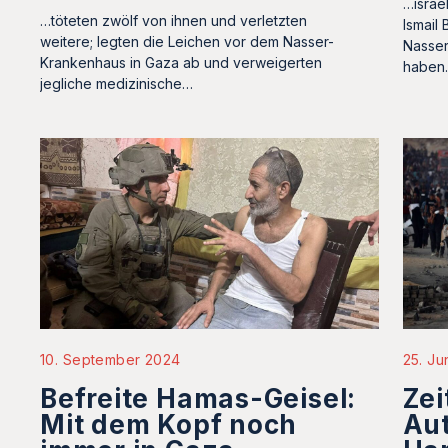
…israe
…töteten zwölf von ihnen und verletzten
Ismail
weitere; legten die Leichen vor dem Nasser-
Nasser
Krankenhaus in Gaza ab und verweigerten
haben
jegliche medizinische…
10. September 2024
25. Ju
Befreite Hamas-Geisel:
Zei
Mit dem Kopf noch
Au