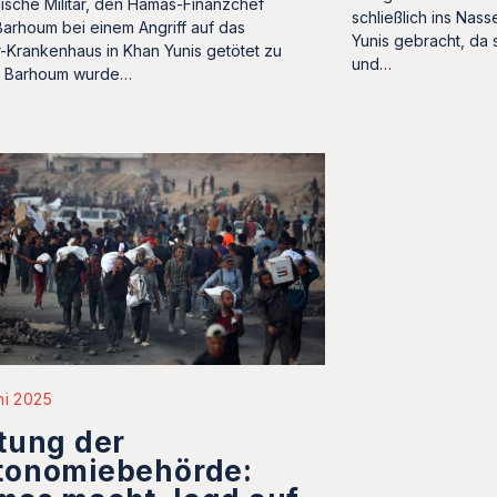
lische Militär, den Hamas-Finanzchef
schließlich ins Nas
 Barhoum bei einem Angriff auf das
Yunis gebracht, da s
-Krankenhaus in Khan Yunis getötet zu
und…
. Barhoum wurde…
ni 2025
tung der
tonomiebehörde: