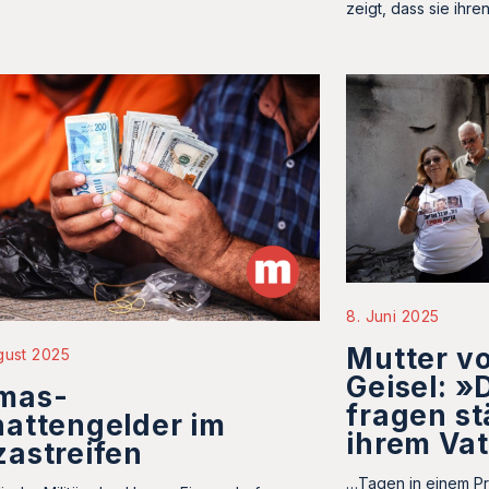
zeigt, dass sie ihr
8. Juni 2025
Mutter v
gust 2025
Geisel: 
mas-
fragen s
attengelder im
ihrem Va
astreifen
…Tagen in einem P