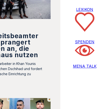
LEXIKON
itsbeamter
 prangert
SPENDEN
en an, die
aus nutzen
rbeiter in Khan Younis
MENA TALK
ischen Dschihad und fordert
ische Einrichtung zu