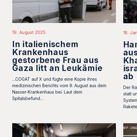
19. August 2025
18. Ja
In italienischem
Ha
Krankenhaus
aus
gestorbene Frau aus
Kha
Gaza litt an Leukämie
isr
ab
…COGAT auf X und fügte eine Kopie ihres
medizinischen Berichts vom 9. August aus dem
Der Ra
Nasser-Krankenhaus bei. Laut dem
statt u
Spitalsbefund…
System
Raket