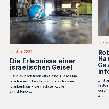
15. S
Rot
22. Juni 2024
Ha
Die Erlebnisse einer
Ga
israelischen Geisel
inf
…zurück nach Khan Junis ging. Dieses Mal
…mit a
brachte man die alte Frau in das Nasser-
festge
Krankenhaus – die nächste »zivile
durch 
Einrichtung«…
allen…