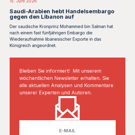
15. Juni 2026
Saudi-Arabien hebt Handelsembargo
gegen den Libanon auf
Der saudische Kronprinz Mohammed bin Salman hat
nach einem fast fünfjährigen Embargo die
Wiederaufnahme libanesischer Exporte in das
Königreich angeordnet.
Bleiben Sie informiert! Mit unserem
wöchentlichen Newsletter erhalten. Sie
alle aktuellen Analysen und Kommentare
unserer Experten und Autoren.
E
m