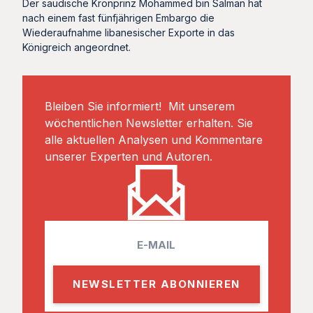
Der saudische Kronprinz Mohammed bin Salman hat
nach einem fast fünfjährigen Embargo die
Wiederaufnahme libanesischer Exporte in das
Königreich angeordnet.
Bleiben Sie informiert! Mit unserem
wöchentlichen Newsletter erhalten. Sie
alle aktuellen Analysen und Kommentare
unserer Experten und Autoren.
E
m
a
i
l