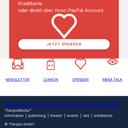
Kreditkarte
oder direkt über Ihren PayPal Account.
JETZT SPENDEN
NEWSLETTER
LEXIKON
SPENDEN
MENA TALK
ÜBER UNS
IMPRESSUM
DATENSCHUTZ
NUTZUNGSBEDINGUNGEN
ThespisMedia™
information | publishing | theater | events | arts | exhibitions
© Thespis GmbH