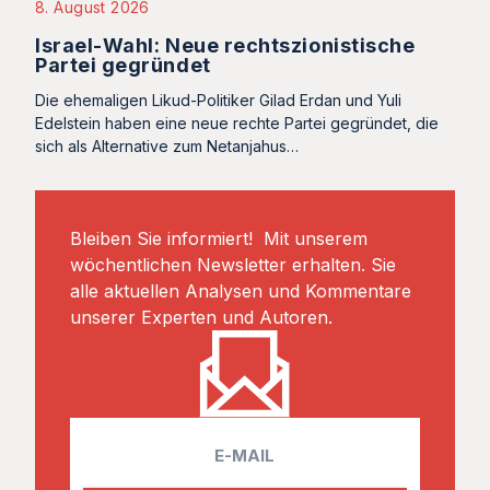
8. August 2026
Israel-Wahl: Neue rechtszionistische
Partei gegründet
Die ehemaligen Likud-Politiker Gilad Erdan und Yuli
Edelstein haben eine neue rechte Partei gegründet, die
sich als Alternative zum Netanjahus…
Bleiben Sie informiert! Mit unserem
wöchentlichen Newsletter erhalten. Sie
alle aktuellen Analysen und Kommentare
unserer Experten und Autoren.
E
m