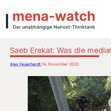
Saeb Erekat: Was die media
Alex Feuerherdt
14. November 2020