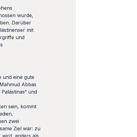
ehens
chossen wurde,
haben. Darüber
lästinenser mit
rgriffe und
ls
n und eine gute
on Mahmud Abbas
 Palästinas“ und
ken sein, kommt
edien.
ben zwei
same Ziel war: zu
 wird, anders als