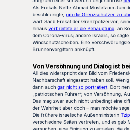
aufgrund einer schweren Lungenfibrose
be
Als Erekats Neffe Ahmad Mustafa im Juni d
beschleunigte,
um die Grenzschützer zu üb
warf Saeb Erekat der Grenzpolizei vor, sei
hinaus
verbreitete er die Behauptung
, an Ko
dem Corona-Virus; andere Israelis, so sagte
Windschutzscheiben. Eine Verschwörungslege
Brunnenvergiftern anknüpft.
Von Versöhnung und Dialog ist be
All dies widerspricht dem Bild vom Friedens
Nachbarschaft eingesetzt haben soll. Wen
dann auch
gar nicht so porträtiert
. Dort nen
„patriotischen Führer“; von Versöhnung, Aus
Das mag zwar auch nicht unbedingt eine dif
der Wahrheit aber doch – man möchte sagen:
Die frühere israelische Außenministerin
Tzip
verschiedene Seiten vertreten, und es gab
versuchen, eine Einigung zu erzielen, die d