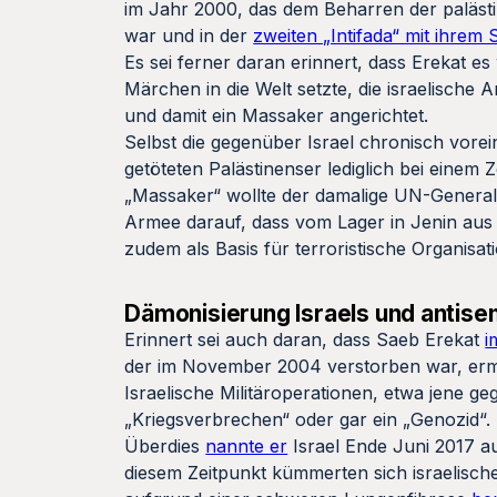
im Jahr 2000, das dem Beharren der palästi
war und in der
zweiten „Intifada“ mit ihrem
Es sei ferner daran erinnert, dass Erekat es
Märchen in die Welt setzte, die israelische
und damit ein Massaker angerichtet.
Selbst die gegenüber Israel chronisch vo
getöteten Palästinenser lediglich bei einem 
„Massaker“ wollte der damalige UN-Generals
Armee darauf, dass vom Lager in Jenin aus
zudem als Basis für terroristische Organisa
Dämonisierung Israels und antis
Erinnert sei auch daran, dass Saeb Erekat
i
der im November 2004 verstorben war, erm
Israelische Militäroperationen, etwa jene g
„Kriegsverbrechen“ oder gar ein „Genozid“.
Überdies
nannte er
Israel Ende Juni 2017 au
diesem Zeitpunkt kümmerten sich israelische