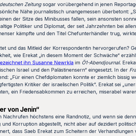
deutschen Zeitung
sogar vorübergehend in jenen Reportages
rsönliche Nähe journalistisch unangemessen überbetont: „Si
einen der Sitze des Minibusses fallen, sein ansonsten son
altige Politiker und Diplomat, der seit Jahrzehnten bei all
inenser kämpfte und den Titel Chefunterhändler trug, wirk
t und das Mitleid der Korrespondentin hervorgerufen? Gena
nkheit, wie Erekat „in diesem Moment der Schwäche“ erzähl
ezeichnet ihn Susanne Newrkla
im
Ö1-Abendjournal
. Ereka
schen Israel und den Palästinensern“ eingesetzt. In der
Fr
d: „Für einen Chefdiplomaten konnte er ziemlich bissig w
fertigsten Kritiker der israelischen Politik“. Erekat sei „une
hten, ein Friedensabkommen zu erreichen, miserabel waren
er von Jenin“
n den Nachrufen höchstens eine Randnotiz, und wenn sie de
 und Korruption abgestellt, nicht aber auf dezidiert politis
erinnert, dass Saeb Erekat zum Scheitern der Verhandlunge