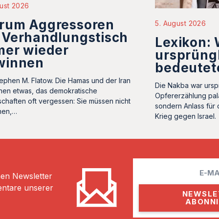
ust 2026
rum Aggressoren
5. August 2026
 Verhandlungstisch
Lexikon:
mer wieder
ursprüng
winnen
bedeutet
ephen M. Flatow. Die Hamas und der Iran
Die Nakba war ursp
hen etwas, das demokratische
Opfererzählung palä
schaften oft vergessen: Sie müssen nicht
sondern Anlass für 
nen,…
Krieg gegen Israel.
E
hen Newsletter
m
entare unserer
a
i
l