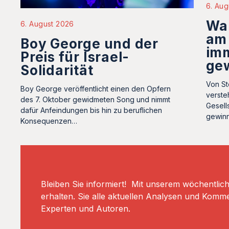
6. Aug
Wa
6. August 2026
am
Boy George und der
im
Preis für Israel-
ge
Solidarität
Von St
Boy George veröffentlicht einen den Opfern
verste
des 7. Oktober gewidmeten Song und nimmt
Gesell
dafür Anfeindungen bis hin zu beruflichen
gewin
Konsequenzen…
Bleiben Sie informiert! Mit unserem wöchentlic
erhalten. Sie alle aktuellen Analysen und Komm
Experten und Autoren.