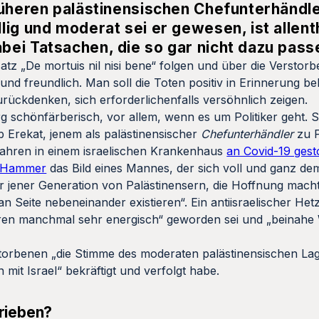
rüheren palästinensischen Chefunterhändle
lig und moderat sei er gewesen, ist allent
ei Tatsachen, die so gar nicht dazu pass
atz „De mortuis nil nisi bene“ folgen und über die Verstorb
l und freundlich. Man soll die Toten positiv in Erinnerung be
rückdenken, sich erforderlichenfalls versöhnlich zeigen.
g schönfärberisch, vor allem, wenn es um Politiker geht. 
 Erekat, jenem als palästinensischer
Chefunterhändler
zu 
Jahren in einem israelischen Krankenhaus
an Covid-19 gest
n Hammer
das Bild eines Mannes, der sich voll und ganz de
r jener Generation von Palästinensern, die Hoffnung macht
n Seite nebeneinander existieren“. Ein antiisraelischer Hetz
hren manchmal sehr energisch“ geworden sei und „beinah
orbenen „die Stimme des moderaten palästinensischen Lage
n mit Israel“ bekräftigt und verfolgt habe.
rieben?