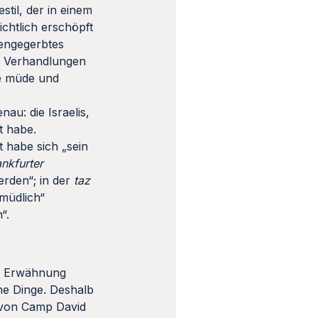
til, der in einem
chtlich erschöpft
nengegerbtes
en Verhandlungen
te müde und
u: die Israelis,
t habe.
t habe sich „sein
ankfurter
erden“; in der
taz
rmüdlich“
“.
nn Erwähnung
che Dinge. Deshalb
n von Camp David