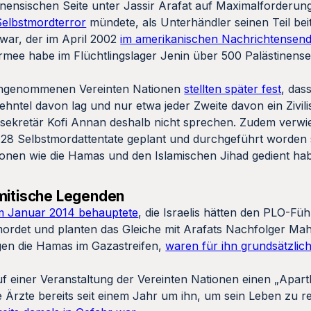
nensischen Seite unter Jassir Arafat auf Maximalforderun
 Selbstmordterror
mündete, als Unterhändler seinen Teil bei
 war, der im April 2002
im amerikanischen Nachrichtensen
 Armee habe im Flüchtlingslager Jenin über 500 Palästinen
reingenommenen Vereinten Nationen
stellten später fest
, das
Zehntel davon lag und nur etwa jeder Zweite davon ein Zivil
ekretär Kofi Annan deshalb nicht sprechen. Zudem verwies
 28 Selbstmordattentate geplant und durchgeführt worden 
tionen wie die Hamas und den Islamischen Jihad gedient ha
emitische Legenden
m Januar 2014 behauptete
, die Israelis hätten den PLO-Füh
ordet und planten das Gleiche mit Arafats Nachfolger M
egen die Hamas im Gazastreifen,
waren für ihn grundsätzlic
f einer Veranstaltung der Vereinten Nationen einen „Aparth
 Ärzte bereits seit einem Jahr um ihn, um sein Leben zu re