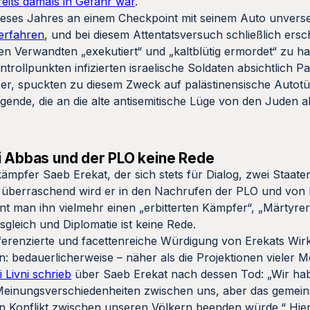
reits damals in Gefahr war
.
ieses Jahres an einem Checkpoint mit seinem Auto unvers
erfahren
, und bei diesem Attentatsversuch schließlich ers
nen Verwandten „exekutiert“ und „kaltblütig ermordet“ zu 
ntrollpunkten infizierten israelische Soldaten absichtlich Pa
 er, spuckten zu diesem Zweck auf palästinensische Autotü
nde, die an die alte antisemitische Lüge von den Juden a
i Abbas und der PLO keine Rede
kämpfer Saeb Erekat, der sich stets für Dialog, zwei Staate
ig überraschend wird er in den Nachrufen der PLO und v
nt man ihn vielmehr einen „erbitterten Kämpfer“, „Märtyrer
gleich und Diplomatie ist keine Rede.
ferenzierte und facettenreiche Würdigung von Erekats Wir
 bedauerlicherweise – näher als die Projektionen vieler M
i Livni schrieb
über Saeb Erekat nach dessen Tod: „Wir ha
 Meinungsverschiedenheiten zwischen uns, aber das gemein
en Konflikt zwischen unseren Völkern beenden würde.“ Hier