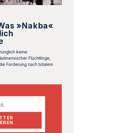
 Was »Nakba«
lich
e
rünglich keine
stinensischer Flüchtlinge,
die Forderung nach totalem