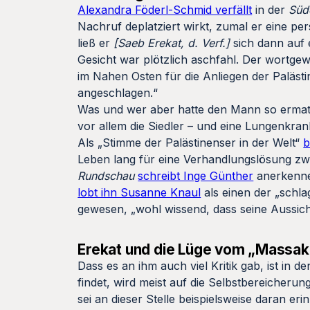
Alexandra Föderl-Schmid verfällt
in der
Süd
Nachruf deplatziert wirkt, zumal er eine pe
ließ er
[Saeb Erekat, d. Verf.]
sich dann auf 
Gesicht war plötzlich aschfahl. Der wortgew
im Nahen Osten für die Anliegen der Paläst
angeschlagen.“
Was und wer aber hatte den Mann so ermatte
vor allem die Siedler – und eine Lungenkra
Als „Stimme der Palästinenser in der Welt“
b
Leben lang für eine Verhandlungslösung zwi
Rundschau
schreibt Inge Günther
anerkennen
lobt ihn Susanne Knaul
als einen der „schlag
gewesen, „wohl wissend, dass seine Aussic
Erekat und die Lüge vom „Massak
Dass es an ihm auch viel Kritik gab, ist i
findet, wird meist auf die Selbstbereicherung
sei an dieser Stelle beispielsweise daran 