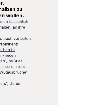
r.
halben zu
en wollen.
enen tatsächlich
halten, an ihre
So auch vonseiten
Prominenz
orben ist
.
m Frieden
en“, heißt es
er sei er nicht
e Wutausbrüche“
rs“, die bis