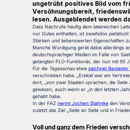
ungetrübt positives Bild vom f
Versöhnungsbereit, friedenswil
lesen. Ausgeblendet werden dab
Dass Nachrufe häufig dem lateinischen Leits
nur Gutes enthalten, ist zweifellos pietätvol
Stärken und liebenswerten Eigenschaften zu
Manche Würdigung gerät dabei allerdings ar
deutschsprachiger Medien im Falle von Saeb
gelangten PLO-Funktionär, der nun mit 65 
Für die
Tagesschau
etwa
zeichnet Benjami
verschrieben habe. „Erekat war ein Vertrete
dort, „von zwei Staaten sprachen, die Seite a
gewesen, auch wenn er „in den letzten Ja
gehabt habe.
In der FAZ
nennt Jochen Stahnke
den Verst
zuletzt das Ziel „Seite an Seite und in Friede
Voll und ganz dem Frieden versch