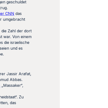
gen geschuldet
trug.
der CNN
das
ser umgebracht
s die Zahl der dort
ist war. Von einem
 die israelische
seien und es
be.
rer Jassir Arafat,
ahmud Abbas.
h
„Massaker“,
eidstaat“. Zu
tten, das