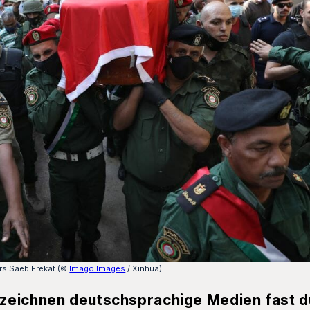
rs Saeb Erekat (©
Imago Images
/ Xinhua)
zeichnen deutschsprachige Medien fast 