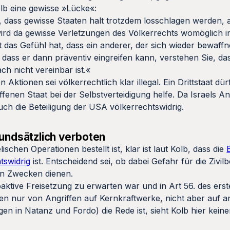
lb eine gewisse »Lücke«:
us, dass gewisse Staaten halt trotzdem losschlagen werden
n wird da gewisse Verletzungen des Völkerrechts womöglich 
 das Gefühl hat, dass ein anderer, der sich wieder bewaffne
dass er dann präventiv eingreifen kann, verstehen Sie, da
h nicht vereinbar ist.«
n Aktionen sei völkerrechtlich klar illegal. Ein Drittstaat dü
ffenen Staat bei der Selbstverteidigung helfe. Da Israels An
 auch die Beteiligung der USA völkerrechtswidrig.
rundsätzlich verboten
ischen Operationen bestellt ist, klar ist laut Kolb, dass die
tswidrig
ist. Entscheidend sei, ob dabei Gefahr für die Zivi
hen Zwecken dienen.
aktive Freisetzung zu erwarten war und in Art 56. des ers
n nur von Angriffen auf Kernkraftwerke, nicht aber auf a
en in Natanz und Fordo) die Rede ist, sieht Kolb hier kein