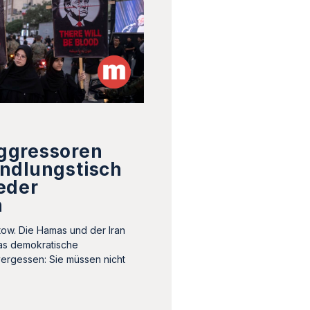
ggressoren
ndlungstisch
eder
n
tow. Die Hamas und der Iran
as demokratische
vergessen: Sie müssen nicht