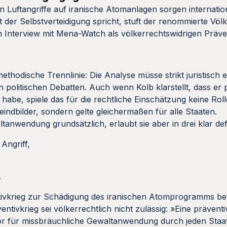
n Luftangriffe auf iranische Atomanlagen sorgen internatio
der Selbstverteidigung spricht, stuft der renommierte Völ
im Interview mit Mena-Watch als völkerrechtswidrigen Präven
thodische Trennlinie: Die Analyse müsse strikt juristisch e
politischen Debatten. Auch wenn Kolb klarstellt, dass er 
habe, spiele das für die rechtliche Einschätzung keine Roll
ndbilder, sondern gelte gleichermaßen für alle Staaten.
tanwendung grundsätzlich, erlaubt sie aber in drei klar defi
Angriff,
.
ntivkrieg zur Schädigung des iranischen Atomprogramms bet
ntivkrieg sei völkerrechtlich nicht zulässig: »Eine präven
or für missbräuchliche Gewaltanwendung durch jeden Staa