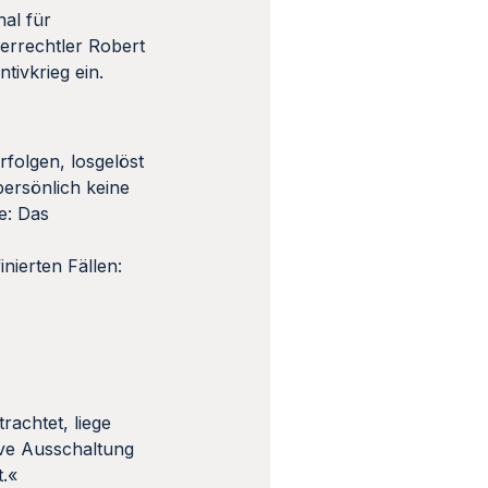
nal für
kerrechtler Robert
tivkrieg ein.
rfolgen, losgelöst
persönlich keine
e: Das
nierten Fällen:
rachtet, liege
tive Ausschaltung
t.«