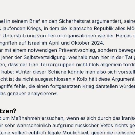
el in seinem Brief an den Sicherheitsrat argumentiert, sein
ts laufenden Kriegs, in dem die Islamische Republik alles Mö
r Unterstützung von Terrororganisationen wie der Hamas 
griffen auf Israel im April und Oktober 2024.
hr mit einem notwendigen Präventivschlag, sondern bewege
jener der Selbstverteidigung, weshalb man hier in der Tat
n, dass der Iran Terrorgruppen nicht bloß allgemein förd
en habe: »Unter dieser Schiene könnte man also sich vorste
cht ist da nicht ausgeschlossen.« Kolb hält diese Argument
ngriffe fehle, die einen fortgesetzten Krieg darstellen würde
das genauer analysieren«.
etzen?
rat um Maßnahmen ersuchen, wenn es sich durch das irani
 sehr wahrscheinlich aufgrund russischer Vetos nichts g
ine völkerrechtlich legale Möglichkeit, gegen die iranisch