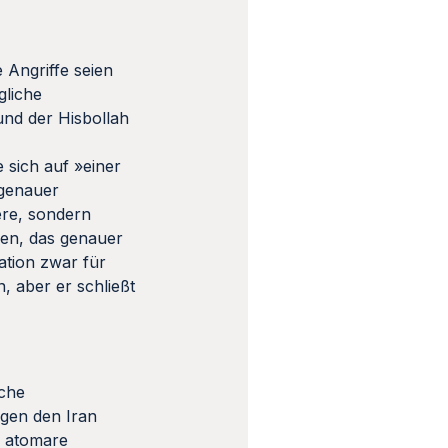
e Angriffe seien
gliche
und der Hisbollah
 sich auf »einer
 genauer
ere, sondern
llen, das genauer
ation zwar für
n, aber er schließt
sche
egen den Iran
e atomare