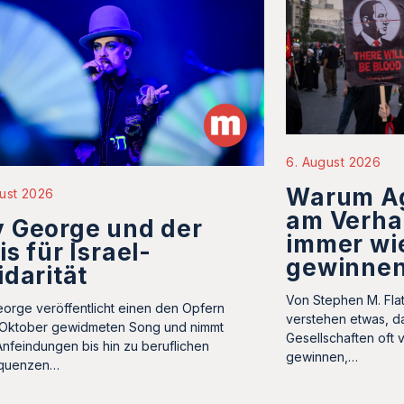
6. August 2026
Warum A
ust 2026
am Verha
 George und der
immer wi
is für Israel-
gewinne
idarität
Von Stephen M. Fla
orge veröffentlicht einen den Opfern
verstehen etwas, d
 Oktober gewidmeten Song und nimmt
Gesellschaften oft 
Anfeindungen bis hin zu beruflichen
gewinnen,…
quenzen…