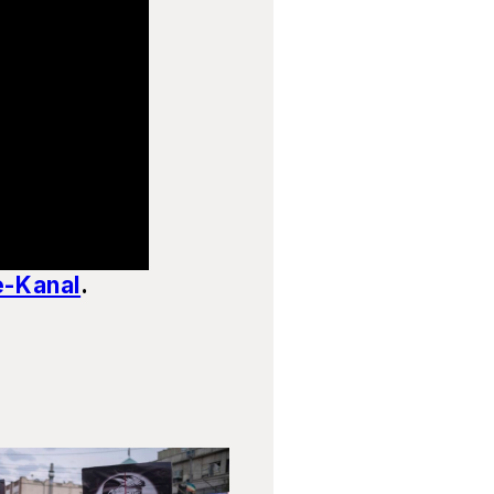
e-Kanal
.