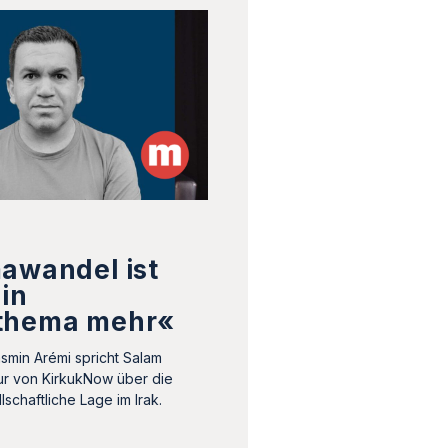
awandel ist
ein
thema mehr«
smin Arémi spricht Salam
r von KirkukNow über die
lschaftliche Lage im Irak.