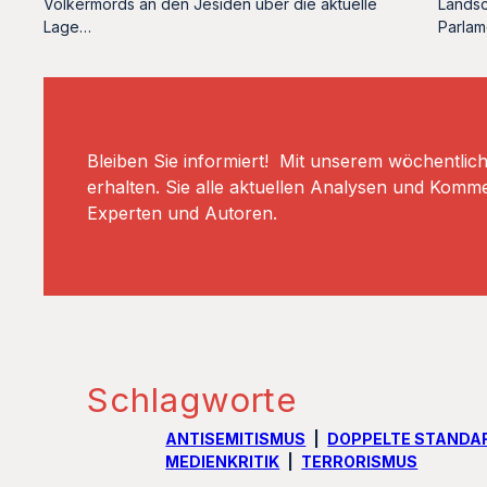
Völkermords an den Jesiden über die aktuelle
Landsc
Lage…
Parlam
Bleiben Sie informiert! Mit unserem wöchentlic
erhalten. Sie alle aktuellen Analysen und Komm
Experten und Autoren.
Schlagworte
ANTISEMITISMUS
DOPPELTE STANDA
MEDIENKRITIK
TERRORISMUS