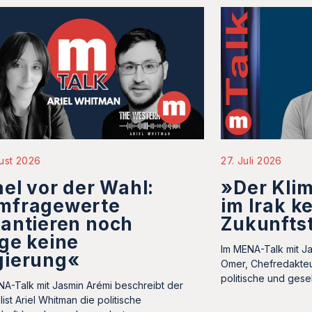
ust 2026
27. Juli 2026
ael vor der Wahl:
»Der Klim
mfragewerte
im Irak k
antieren noch
Zukunfts
ge keine
Im MENA-Talk mit Ja
gierung«
Omer, Chefredakteu
politische und gesel
A-Talk mit Jasmin Arémi beschreibt der
ist Ariel Whitman die politische