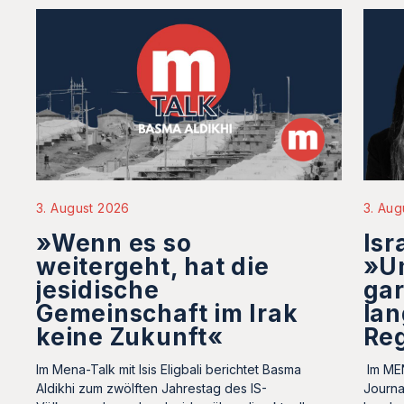
3. August 2026
3. Aug
»Wenn es so
Isr
weitergeht, hat die
»U
jesidische
gar
Gemeinschaft im Irak
lan
keine Zukunft«
Re
Im Mena-Talk mit Isis Eligbali berichtet Basma
Im MEN
Aldikhi zum zwölften Jahrestag des IS-
Journal