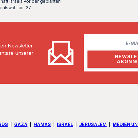
haft Israels vor der geplanten
entswahl am 27.…
E
hen Newsletter
m
entare unserer
a
i
l
RDS
GAZA
HAMAS
ISRAEL
JERUSALEM
MEDIEN U