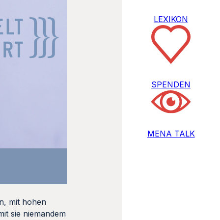
LEXIKON
SPENDEN
MENA TALK
en, mit hohen
mit sie niemandem