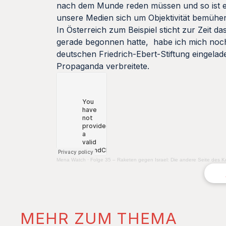
nach dem Munde reden müssen und so ist e
unsere Medien sich um Objektivität bemühe
In Österreich zum Beispiel sticht zur Zeit da
gerade begonnen hatte, habe ich mich noch 
deutschen Friedrich-Ebert-Stiftung eingel
Propaganda verbreitete.
Mena Watch
·
Folge 35 – Raketen gegen Israel: Die andere Seite des Ko
MEHR ZUM THEMA