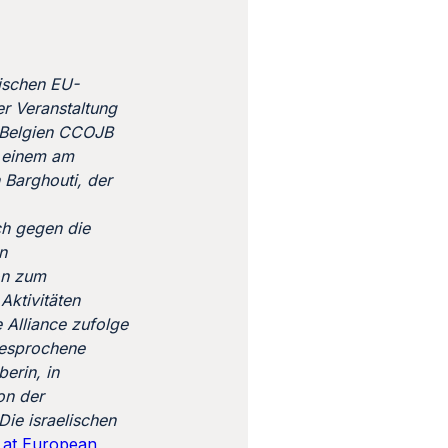
sischen EU-
r Veranstaltung
n Belgien CCOJB
n einem am
 Barghouti, der
ch gegen die
n
on zum
Aktivitäten
 Alliance zufolge
gesprochene
erin, in
on der
Die israelischen
 at European