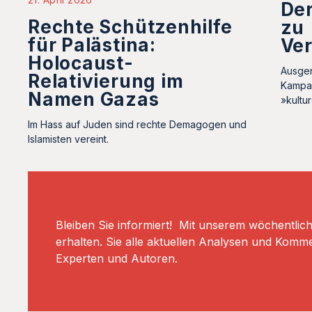
De
Rechte Schützenhilfe
zu
für Palästina:
Ve
Holocaust-
Ausger
Relativierung im
Kampag
Namen Gazas
»kultu
Im Hass auf Juden sind rechte Demagogen und
Islamisten vereint.
Bleiben Sie informiert! Mit unserem wöchentlic
erhalten. Sie alle aktuellen Analysen und Komm
Experten und Autoren.