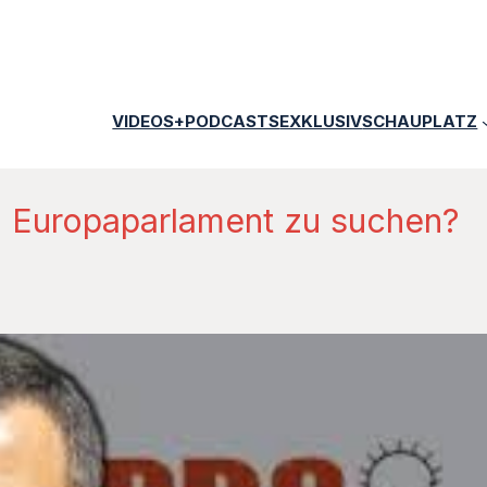
VIDEOS+PODCASTS
EXKLUSIV
SCHAUPLATZ
m Europaparlament zu suchen?