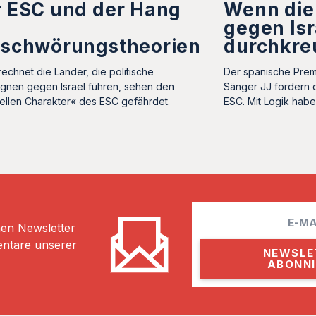
r ESC und der Hang
Wenn die
gegen Isr
rschwörungstheorien
durchkre
echnet die Länder, die politische
Der spanische Prem
nen gegen Israel führen, sehen den
Sänger JJ fordern 
rellen Charakter« des ESC gefährdet.
ESC. Mit Logik habe
E
hen Newsletter
m
entare unserer
a
i
l