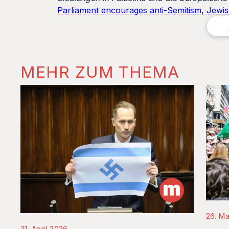
Parliament encourages anti-Semitism, Jewis
MEHR ZUM THEMA
26. Ma
21. April 2026