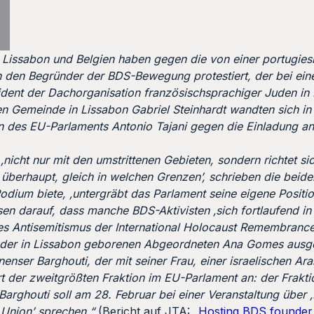
 Lissabon und Belgien haben gegen die von einer portugie
den Begründer der BDS-Bewegung protestiert, der bei eine
ident der Dachorganisation französischsprachiger Juden i
en Gemeinde in Lissabon Gabriel Steinhardt wandten sich i
n des EU-Parlaments Antonio Tajani gegen die Einladung an
icht nur mit den umstrittenen Gebieten, sondern richtet si
at überhaupt, gleich in welchen Grenzen’, schrieben die beide
odium biete, ‚untergräbt das Parlament seine eigene Positi
sen darauf, dass manche BDS-Aktivisten ‚sich fortlaufend in 
 des Antisemitismus der International Holocaust Remembrance
 von der in Lissabon geborenen Abgeordneten Ana Gomes aus
enser Barghouti, der mit seiner Frau, einer israelischen Arab
rt der zweitgrößten Fraktion im EU-Parlament an: der Frakti
arghouti soll am 28. Februar bei einer Veranstaltung über ‚
 Union’ sprechen.“
(Bericht auf JTA: „
Hosting BDS founder