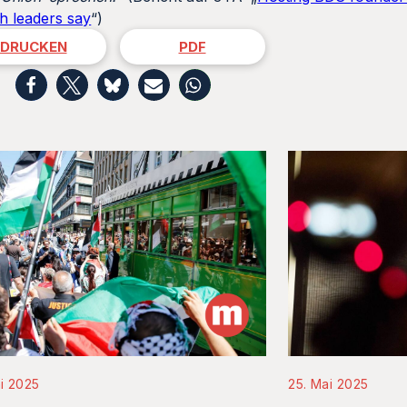
h leaders say
“)
DRUCKEN
PDF
i 2025
25. Mai 2025