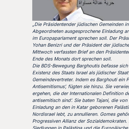
„Die Präsidentender jüdischen Gemeinden in
Abgeordneten ausgesprochene Einladung an 
im Europaparlament sprechen soll. Der Präs
Yohan Benizri und der Präsident der jüdisch
Mittwoch verfassten Brief an den Präsidente
Ende des Monats dort sprechen soll.
Die BDS-Bewegung Barghoutis befasse sich ‚n
Existenz des Staats Israel als jüdischer Sta
Gemeindevertreter. Indem es Barghouti ein P
Antisemitismus’, fügten sie hinzu. Sie verwie
ergehen, die der Internationalen Definition
antisemitisch sind’. Sie baten Tajani, die
Einladung an den in Katar geborenen Palästin
Nordisrael lebt, zu annullieren. Gomes gehö
Progressiven Allianz der Sozialdemokraten. B
Siedlungen in Palästina und die Europäische