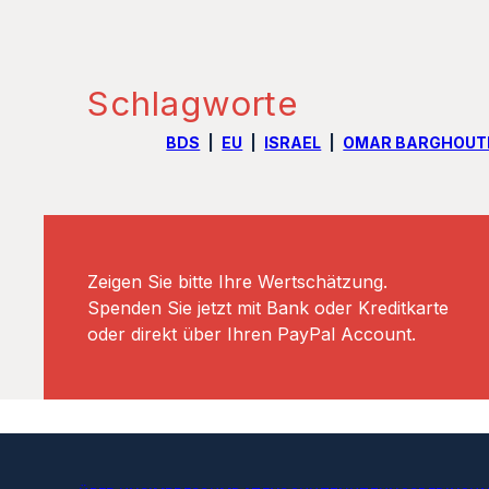
Schlagworte
BDS
EU
ISRAEL
OMAR BARGHOUT
Zeigen Sie bitte Ihre Wertschätzung.
Spenden Sie jetzt mit Bank oder Kreditkarte
oder direkt über Ihren PayPal Account.