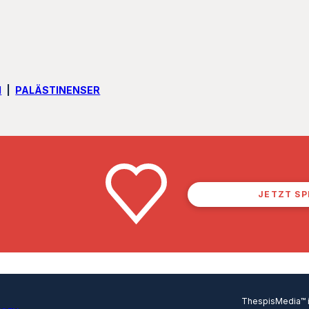
I
PALÄSTINENSER
JETZT S
ThespisMedia™ in