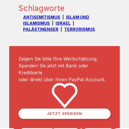
Schlagworte
ANTISEMITISMUS
ISLAM UND
ISLAMISMUS
ISRAEL
PALÄSTINENSER
TERRORISMUS
Zeigen Sie bitte Ihre Wertschätzung.
Spenden Sie jetzt mit Bank oder
Kreditkarte
oder direkt über Ihren PayPal Account.
JETZT SPENDEN