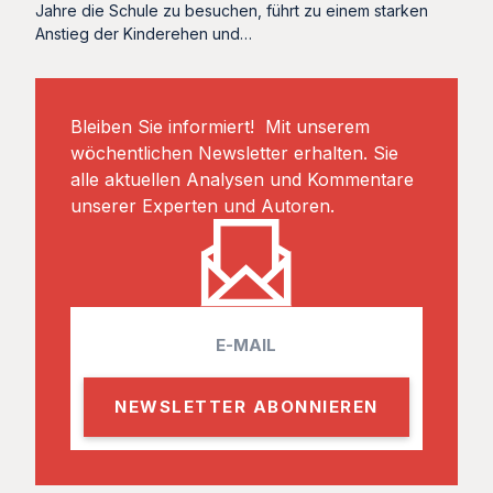
Jahre die Schule zu besuchen, führt zu einem starken
Anstieg der Kinderehen und…
Bleiben Sie informiert! Mit unserem
wöchentlichen Newsletter erhalten. Sie
alle aktuellen Analysen und Kommentare
unserer Experten und Autoren.
E
m
a
i
l