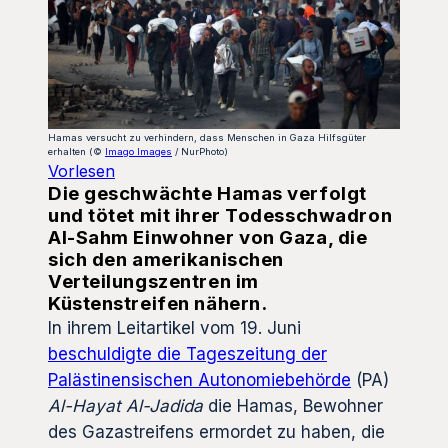
Hamas versucht zu verhindern, dass Menschen in Gaza Hilfsgüter
erhalten (©
Imago Images
/ NurPhoto)
Vorlesen
Die geschwächte Hamas verfolgt
und tötet mit ihrer Todesschwadron
Al-Sahm Einwohner von Gaza, die
sich den amerikanischen
Verteilungszentren im
Küstenstreifen nähern.
In ihrem Leitartikel vom 19. Juni
beschuldigte die Tageszeitung der
Palästinensischen Autonomiebehörde
(PA)
Al-Hayat Al-Jadida
die Hamas, Bewohner
des Gazastreifens ermordet zu haben, die