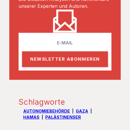
unserer Experten und Autoren.
E
m
a
i
l
Schlagworte
AUTONOMIEBEHÖRDE
GAZA
HAMAS
PALÄSTINENSER