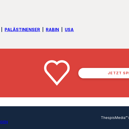
PALÄSTINENSER
RABIN
USA
JETZT S
ThespisMedia™ in
NGEN