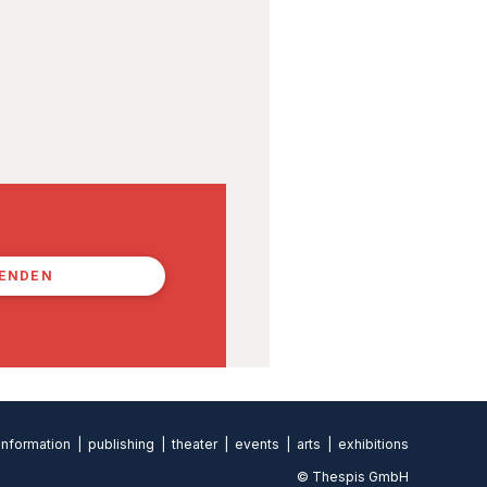
PENDEN
formation | publishing | theater | events | arts | exhibitions
© Thespis GmbH