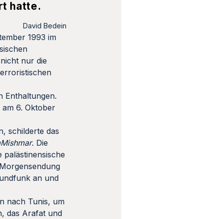
rt hatte.
David Bedein
ptember 1993 im
nsischen
icht nur die
erroristischen
un Enthaltungen.
 am 6. Oktober
, schilderte das
aMishmar
. Die
e palästinensische
en Morgensendung
 Rundfunk an und
in nach Tunis, um
, das Arafat und