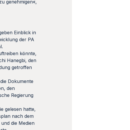
n zu genehmigen«,
geben Einblick in
wicklung der PA
hl.
uftreiben könnte,
zachi Hanegbi, den
dung getroffen
h die Dokumente
en, den
lische Regierung
e gelesen hatte,
nsplan nach dem
g und die Medien