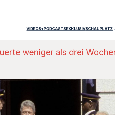
VIDEOS+PODCASTS
EXKLUSIV
SCHAUPLATZ
uerte weniger als drei Woch