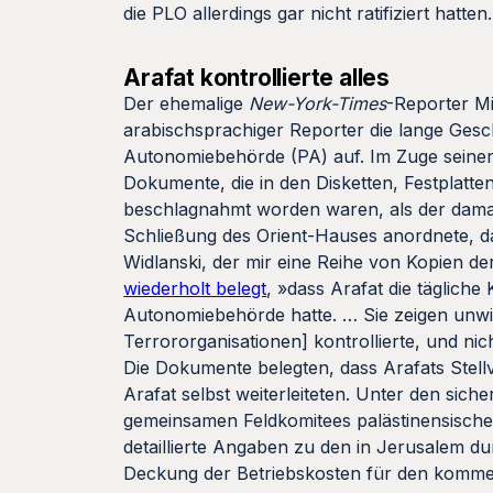
die PLO allerdings gar nicht ratifiziert hatte
Arafat kontrollierte alles
Der ehemalige
New-York-Times
-Reporter M
arabischsprachiger Reporter die lange Gesc
Autonomiebehörde (PA) auf. Im Zuge seiner 
Dokumente, die in den Disketten, Festplatte
beschlagnahmt worden waren, als der damalig
Schließung des Orient-Hauses anordnete, das
Widlanski, der mir eine Reihe von Kopien d
wiederholt belegt
, »dass Arafat die tägliche
Autonomiebehörde hatte. … Sie zeigen unwid
Terrororganisationen] kontrollierte, und nich
Die Dokumente belegten, dass Arafats Stel
Arafat selbst weiterleiteten. Unter den sich
gemeinsamen Feldkomitees palästinensischer 
detaillierte Angaben zu den in Jerusalem d
Deckung der Betriebskosten für den kommen