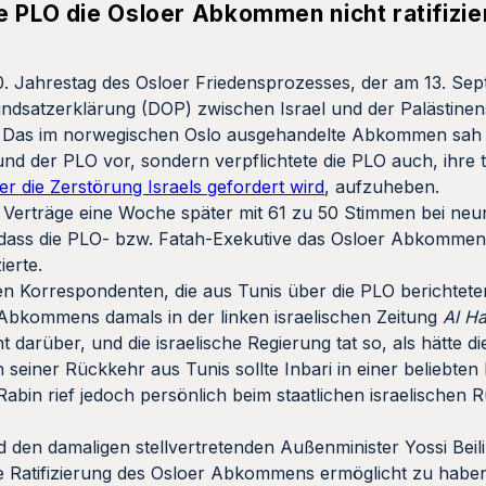
e PLO die Osloer Abkommen nicht ratifizie
30. Jahrestag des Osloer Friedensprozesses, der am 13. Se
undsatzerklärung (DOP) zwischen Israel und der Palästine
 Das im norwegischen Oslo ausgehandelte Abkommen sah n
d der PLO vor, sondern verpflichtete die PLO auch, ihre t
der die Zerstörung Israels gefordert wird
, aufzuheben.
oer Verträge eine Woche später mit 61 zu 50 Stimmen bei ne
 dass die PLO- bzw. Fatah-Exekutive das Osloer Abkommen
ierte.
hen Korrespondenten, die aus Tunis über die PLO berichteten
s Abkommens damals in der linken israelischen Zeitung
Al H
 darüber, und die israelische Regierung tat so, als hätte di
h seiner Rückkehr aus Tunis sollte Inbari in einer beliebt
 Rabin rief jedoch persönlich beim staatlichen israelischen
d den damaligen stellvertretenden Außenminister Yossi Beil
e Ratifizierung des Osloer Abkommens ermöglicht zu haben