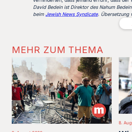
verhinderten, dass jemand erfuhr, dass der
David Bedein ist Direktor des Nahum Bedein 
beim
Jewish News Syndicate
. Übersetzung 
MEHR ZUM THEMA
8. Aug