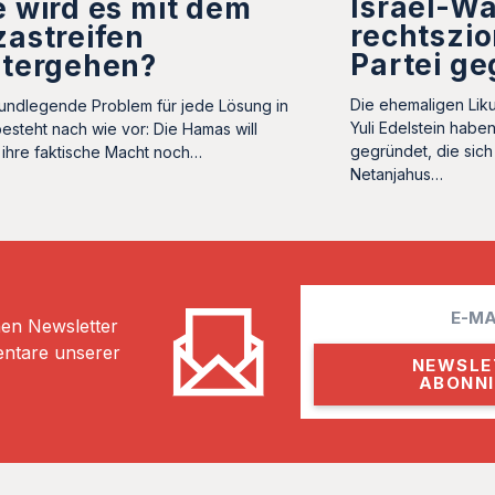
Israel-Wa
 wird es mit dem
rechtszio
astreifen
Partei g
itergehen?
Die ehemaligen Liku
undlegende Problem für jede Lösung in
Yuli Edelstein habe
esteht nach wie vor: Die Hamas will
gegründet, die sich
ihre faktische Macht noch…
Netanjahus…
E
hen Newsletter
m
entare unserer
a
i
l