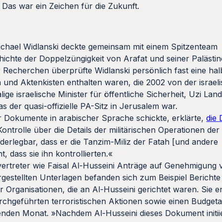
n. Das war ein Zeichen für die Zukunft.
ichael Widlanski deckte gemeinsam mit einem Spitzenteam
hichte der Doppelzüngigkeit von Arafat und seiner Palästi
Recherchen überprüfte Widlanski persönlich fast eine halb
n und Aktenkisten enthalten waren, die 2002 von der israe
e israelische Minister für öffentliche Sicherheit, Uzi Land
 der quasi-offizielle PA-Sitz in Jerusalem war.
er Dokumente in arabischer Sprache schickte, erklärte,
die
 Kontrolle über die Details der militärischen Operationen de
erlegbar, dass er die Tanzim-Miliz der Fatah [und andere
t, dass sie ihn kontrollierten.«
lvertreter wie Faisal Al-Husseini Anträge auf Genehmigun
ergestellten Unterlagen befanden sich zum Beispiel Berichte
Organisationen, die an Al-Husseini gerichtet waren. Sie en
urchgeführten terroristischen Aktionen sowie einen Budget
den Monat. »Nachdem Al-Husseini dieses Dokument initiier