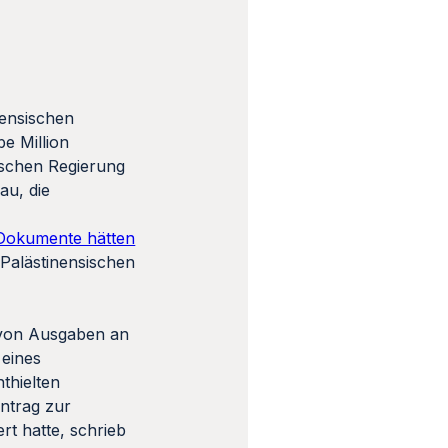
nensischen
e Million
lischen Regierung
au, die
 Dokumente hätten
r Palästinensischen
g von Ausgaben an
 eines
thielten
antrag zur
t hatte, schrieb