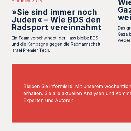
Wie
8. August 2026
Gaz
»Sie sind immer noch
we
Juden« – Wie BDS den
Radsport vereinnahmt
Das gr
Gaza b
Ein Team verschwindet, der Hass bleibt: BDS
weder 
und die Kampagne gegen die Radmannschaft
Israel Premier Tech.
Bleiben Sie informiert! Mit unserem wöchentlic
erhalten. Sie alle aktuellen Analysen und Komm
Experten und Autoren.