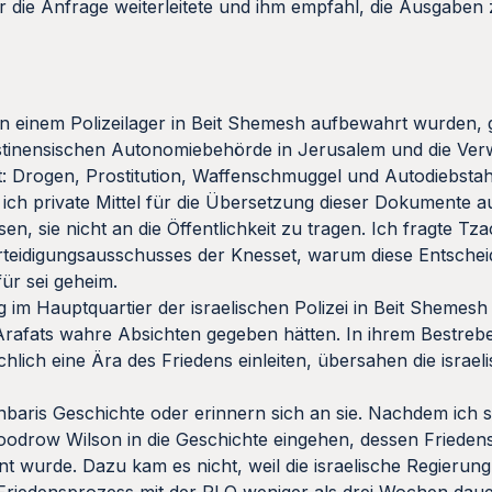
er die Anfrage weiterleitete und ihm empfahl, die Ausgabe
in einem Polizeilager in Beit Shemesh aufbewahrt wurden, 
ästinensischen Autonomiebehörde in Jerusalem und die Ver
tät: Drogen, Prostitution, Waffenschmuggel und Autodiebsta
ich private Mittel für die Übersetzung dieser Dokumente a
ssen, sie nicht an die Öffentlichkeit zu tragen. Ich fragte T
teidigungsausschusses der Knesset, warum diese Entschei
für sei geheim.
im Hauptquartier der israelischen Polizei in Beit Shemes
Arafats wahre Absichten gegeben hätten. In ihrem Bestreb
hlich eine Ära des Friedens einleiten, übersahen die israe
ris Geschichte oder erinnern sich an sie. Nachdem ich si
 Woodrow Wilson in die Geschichte eingehen, dessen Friede
 wurde. Dazu kam es nicht, weil die israelische Regierun