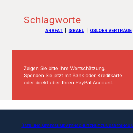
Schlagworte
ARAFAT
ISRAEL
OSLOER VERTRÄGE
Zeigen Sie bitte Ihre Wertschätzung.
Spenden Sie jetzt mit Bank oder Kreditkarte
oder direkt über Ihren PayPal Account.
ÜBER UNS
IMPRESSUM
DATENSCHUTZ
NUTZUNGSBEDINGU