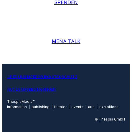
SPENDEN
MENA TALK
ÜBER UNS
IMPRESSUM
DATENSCHUTZ
NUTZUNGSBEDINGUNGEN
ThespisMedia™
information | publishing | theater | events | arts | exhibitions
© Thespis GmbH