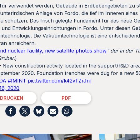
afür verwendet werden, Gebäude in Erdbebengebieten zu s
 unterirdischen Anlage von Fordo, die tief im Inneren eine
zu schützen. Das frisch gelegte Fundament für das neue G
 und Entwicklungseinrichtungen in Fordo. Unter diesen Ge
mtechnologie. Die Vakuumtechnologie ist eine entscheide
ran anreichern.
nd nuclear facility, new satellite photos show
“ der in der T
ruber.
)
 New construction activity located in the support/R&D are
 September 2020. Foundation trenches were dug for a new 
OA
#IMINT
pic.twitter.com/k42vTZrJni
16, 2020
DRUCKEN
PDF