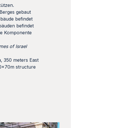
tützen.
s Berges gebaut
ebäude befindet
bäuden befindet
nde Komponente
imes of Israel
a, 350 meters East
50x70m structure