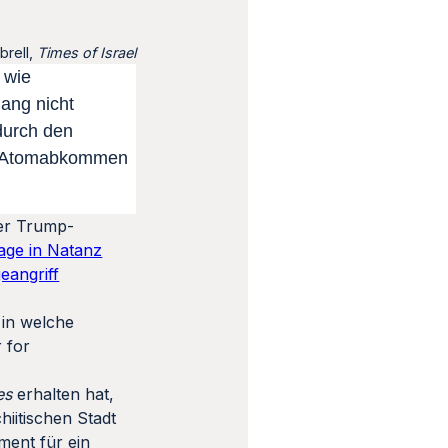
rell,
Times of Israel
 wie
lang nicht
durch den
as Atomabkommen
der Trump-
age in Natanz
eangriff
 in welche
 for
es
erhalten hat,
hiitischen Stadt
ment für ein