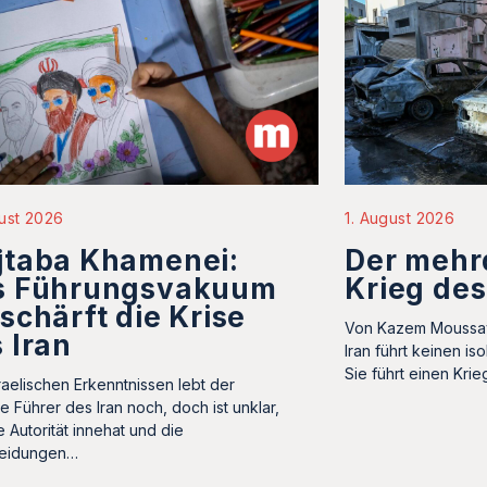
ust 2026
1. August 2026
jtaba Khamenei:
Der mehr
s Führungsvakuum
Krieg des
schärft die Krise
Von Kazem Moussavi
 Iran
Iran führt keinen is
Sie führt einen Kri
sraelischen Erkenntnissen lebt der
e Führer des Iran noch, doch ist unklar,
e Autorität innehat und die
heidungen…