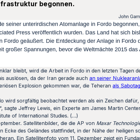
Infrastruktur begonnen.
John Gamb
de seiner unterirdischen Atomanlage in Fordo begonnen,
ciated Press veröffentlich wurden. Das Land hat sich bis
 in Fordo geäußert. Die Entdeckung der Anlage in Fordo 
 Zeit großer Spannungen, bevor die Weltmächte 2015 d
r bleibt, wird die Arbeit in Fordo in den letzten Tagen 
is auslösen, da der Iran gerade auch
an seiner Nuklearanl
steriösen Explosion gekommen war, die Teheran
als Sabotag
 wird sorgfältig beobachtet werden als ein Zeichen dafür,
 sagte Jeffrey Lewis, ein Experte am James Martin Center
tute of International Studies. (…)
tember. Satellitenbilder, die die AP von
Maxar Technologi
 Ecke des Geländes stattfindet, in der Nähe der heiligen sc
eran. Ein Satellitenfoto vom 11. Dezember zeigt ein Funda