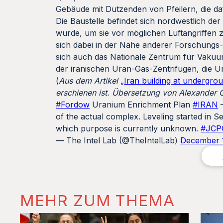
Gebäude mit Dutzenden von Pfeilern, die d
Die Baustelle befindet sich nordwestlich der
wurde, um sie vor möglichen Luftangriffen 
sich dabei in der Nähe anderer Forschungs-
sich auch das Nationale Zentrum für Vakuu
der iranischen Uran-Gas-Zentrifugen, die U
(
Aus dem Artikel
„
Iran building at undergrou
erschienen ist.
Übersetzung
von Alexander G
#Fordow
Uranium Enrichment Plan
#IRAN
–
of the actual complex. Leveling started in
which purpose is currently unknown.
#JCP
— The Intel Lab (@TheIntelLab)
December 
MEHR ZUM THEMA