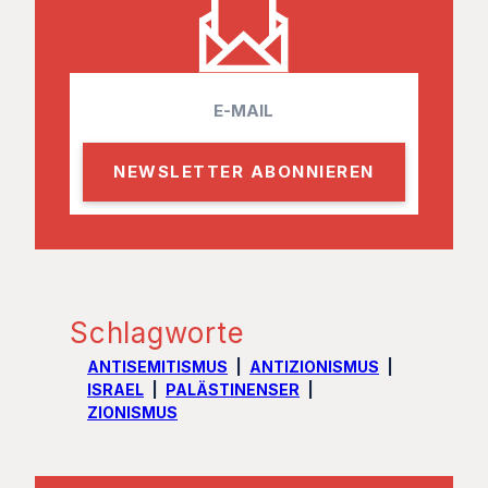
E
m
a
i
l
Schlagworte
ANTISEMITISMUS
ANTIZIONISMUS
ISRAEL
PALÄSTINENSER
ZIONISMUS