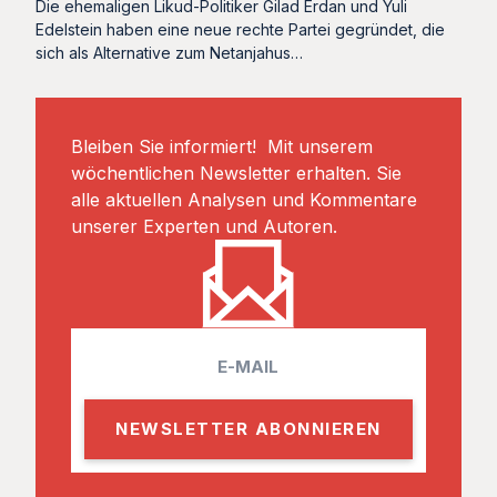
Die ehemaligen Likud-Politiker Gilad Erdan und Yuli
Edelstein haben eine neue rechte Partei gegründet, die
sich als Alternative zum Netanjahus…
Bleiben Sie informiert! Mit unserem
wöchentlichen Newsletter erhalten. Sie
alle aktuellen Analysen und Kommentare
unserer Experten und Autoren.
E
m
a
i
l