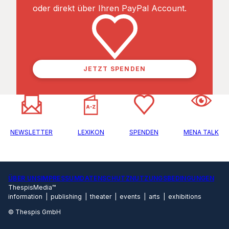
oder direkt über Ihren PayPal Account.
JETZT SPENDEN
NEWSLETTER
LEXIKON
SPENDEN
MENA TALK
ÜBER UNS
IMPRESSUM
DATENSCHUTZ
NUTZUNGSBEDINGUNGEN
ThespisMedia™
information | publishing | theater | events | arts | exhibitions
© Thespis GmbH