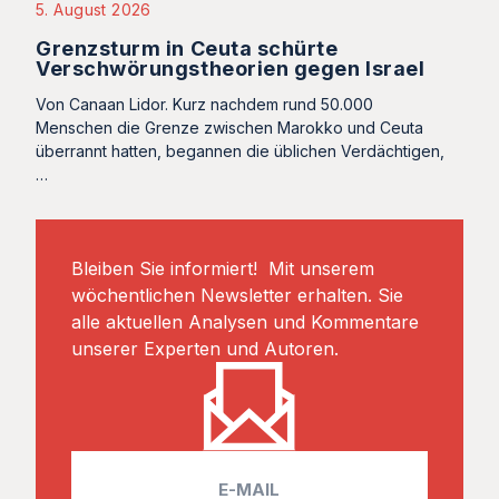
5. August 2026
Grenzsturm in Ceuta schürte
Verschwörungstheorien gegen Israel
Von Canaan Lidor. Kurz nachdem rund 50.000
Menschen die Grenze zwischen Marokko und Ceuta
überrannt hatten, begannen die üblichen Verdächtigen,
…
Bleiben Sie informiert! Mit unserem
wöchentlichen Newsletter erhalten. Sie
alle aktuellen Analysen und Kommentare
unserer Experten und Autoren.
E