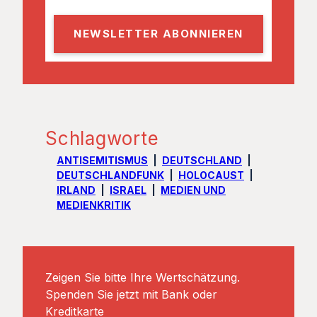
m
a
i
l
Schlagworte
ANTISEMITISMUS
DEUTSCHLAND
DEUTSCHLANDFUNK
HOLOCAUST
IRLAND
ISRAEL
MEDIEN UND
MEDIENKRITIK
Zeigen Sie bitte Ihre Wertschätzung.
Spenden Sie jetzt mit Bank oder
Kreditkarte