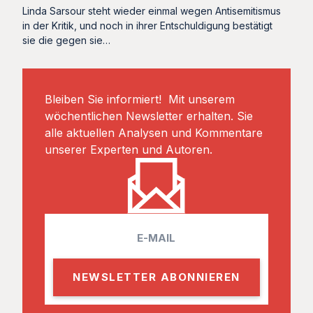
Linda Sarsour steht wieder einmal wegen Antisemitismus
in der Kritik, und noch in ihrer Entschuldigung bestätigt
sie die gegen sie…
Bleiben Sie informiert! Mit unserem
wöchentlichen Newsletter erhalten. Sie
alle aktuellen Analysen und Kommentare
unserer Experten und Autoren.
E
m
a
i
l