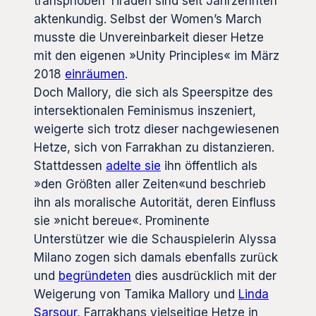
transphoben Tiraden sind seit Jahrzehnten
aktenkundig. Selbst der Women’s March
musste die Unvereinbarkeit dieser Hetze
mit den eigenen »Unity Principles« im März
2018
einräumen
.
Doch Mallory, die sich als Speerspitze des
intersektionalen Feminismus inszeniert,
weigerte sich trotz dieser nachgewiesenen
Hetze, sich von Farrakhan zu distanzieren.
Stattdessen
adelte sie
ihn öffentlich als
»den Größten aller Zeiten«und beschrieb
ihn als moralische Autorität, deren Einfluss
sie »nicht bereue«. Prominente
Unterstützer wie die Schauspielerin Alyssa
Milano zogen sich damals ebenfalls zurück
und
begründeten
dies ausdrücklich mit der
Weigerung von Tamika Mallory und
Linda
Sarsour
, Farrakhans vielseitige Hetze in