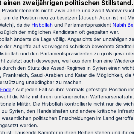
einen zweijährigen politischen Stillstand.
 Präsidentenamts nicht: Zwei Jahre und zwölf Wahlversuc
 um die Position neu zu besetzen [Joseph Aoun ist mit M
atch], da die
Hisbollah
und Parlamentspräsident
Nabih Ber
ezüglich der möglichen Kandidaten oft gespalten war.
ollah änderte die Lage völlig. Angesichts der unzähligen z
 der Angriffe auf vorwiegend schiitisch bewohnte Stadtteil
e Hisbollah und den Parlamentspräsidenten zu groß geworde
ht zuletzt auch deswegen, weil aus dem Iran eine Wiederau
h durch den Sturz des Assad-Regimes in Syrien einen wich
Frankreich, Saudi-Arabien und Katar die Möglichkeit, die
terstützung unabdingbar zu machen.
 Ende
? Auf jeden Fall sei ihre vormals gefestigte Position 
bwohl die Miliz mit ihrem umfangreichen Waffenarsenal jah
ionale Militär. Die Hisbollah kontrollierte nicht nur die wich
 zu Syrien, den Handelshafen und andere kritische Infras
 wesentlichen politischen Entscheidungen im Land getroff
ngesetzt werden.
h ist, Tausende Kämpfer in ihren Reihen stehen und ihr ei