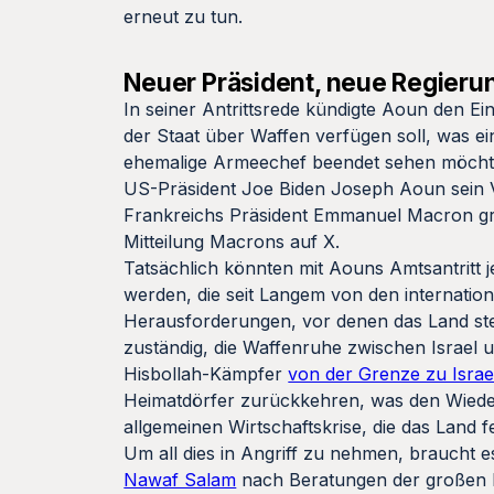
erneut zu tun.
Neuer Präsident, neue Regieru
In seiner Antrittsrede kündigte Aoun den Ein
der Staat über Waffen verfügen soll, was ein
ehemalige Armeechef beendet sehen möch
US-Präsident Joe Biden Joseph Aoun sein Ve
Frankreichs Präsident Emmanuel Macron gra
Mitteilung Macrons auf X.
Tatsächlich könnten mit Aouns Amtsantritt j
werden, die seit Langem von den internation
Herausforderungen, vor denen das Land steh
zuständig, die Waffenruhe zwischen Israel 
Hisbollah-Kämpfer
von der Grenze zu Israe
Heimatdörfer zurückkehren, was den Wieder
allgemeinen Wirtschaftskrise, die das Land f
Um all dies in Angriff zu nehmen, braucht 
Nawaf Salam
nach Beratungen der großen L