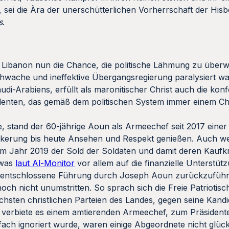
 sei die Ära der unerschütterlichen Vorherrschaft der Hisb
s
.
 Libanon nun die Chance, die politische Lähmung zu überwi
chwache und ineffektive Übergangsregierung paralysiert w
di-Arabiens, erfüllt als maronitischer Christ auch die konf
denten, das gemäß dem politischen System immer einem Ch
e, stand der 60-jährige Aoun als Armeechef seit 2017 eine
Bevölkerung bis heute Ansehen und Respekt genießen. Auch
 Jahr 2019 der Sold der Soldaten und damit deren Kaufkr
, was
laut Al-Monitor
vor allem auf die finanzielle Unterstüt
ie entschlossene Führung durch Joseph Aoun zurückzuführe
ch nicht unumstritten. So sprach sich die Freie Patrioti
ichsten christlichen Parteien des Landes, gegen seine Kandi
 verbiete es einem amtierenden Armeechef, zum Präsident
ach ignoriert wurde, waren einige Abgeordnete nicht glückl