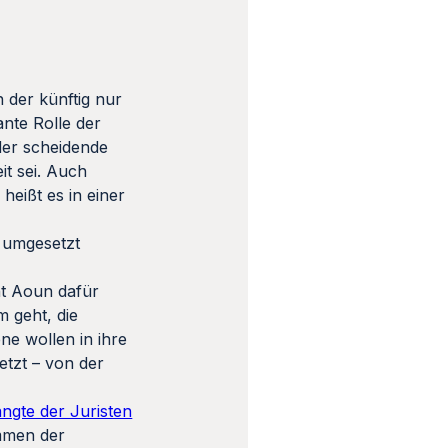
n der künftig nur
ante Rolle der
der scheidende
it sei. Auch
eißt es in einer
s umgesetzt
e
nt Aoun dafür
 geht, die
ne wollen in ihre
tzt – von der
angte der Juristen
mmen der