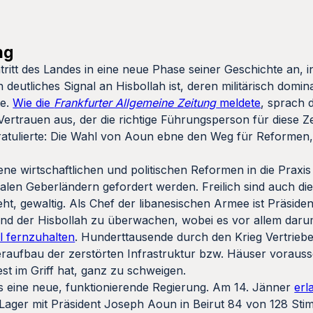
ng
tritt des Landes in eine neue Phase seiner Geschichte an, i
 deutliches Signal an Hisbollah ist, deren militärisch domin
te.
Wie die
Frankfurter Allgemeine Zeitung
meldete
, sprach 
rtrauen aus, der die richtige Führungsperson für diese Ze
tulierte: Die Wahl von Aoun ebne den Weg für Reformen, h
ene wirtschaftlichen und politischen Reformen in die Praxi
alen Geberländern gefordert werden. Freilich sind auch di
t, gewaltig. Als Chef der libanesischen Armee ist Präside
und der Hisbollah zu überwachen, wobei es vor allem darum
l fernzuhalten
. Hunderttausende durch den Krieg Vertriebe
aufbau der zerstörten Infrastruktur bzw. Häuser vorausse
est im Griff hat, ganz zu schweigen.
es eine neue, funktionierende Regierung. Am 14. Jänner
erl
ager mit Präsident Joseph Aoun in Beirut 84 von 128 Sti