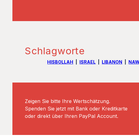
Schlagworte
HISBOLLAH
ISRAEL
LIBANON
NAW
Zeigen Sie bitte Ihre Wertschätzung.
Spenden Sie jetzt mit Bank oder Kreditkarte
oder direkt über Ihren PayPal Account.