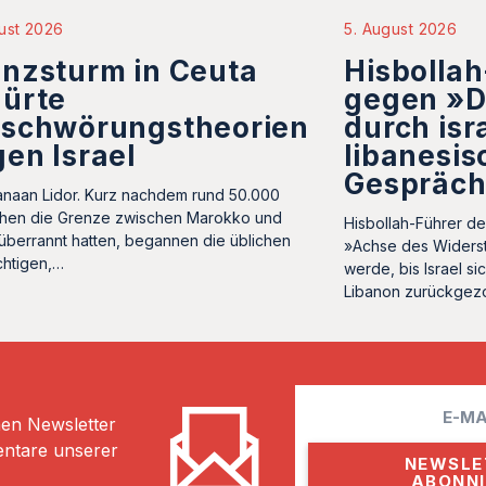
ust 2026
5. August 2026
nzsturm in Ceuta
Hisbollah
hürte
gegen »
rschwörungstheorien
durch isr
en Israel
libanesis
Gespräc
naan Lidor. Kurz nachdem rund 50.000
hen die Grenze zwischen Marokko und
Hisbollah-Führer de
überrannt hatten, begannen die üblichen
»Achse des Widers
htigen,…
werde, bis Israel si
Libanon zurückge
E
hen Newsletter
m
entare unserer
a