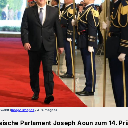
wählt (
Imago Images
/ APAimages)
esische Parlament Joseph Aoun zum 14. Pr