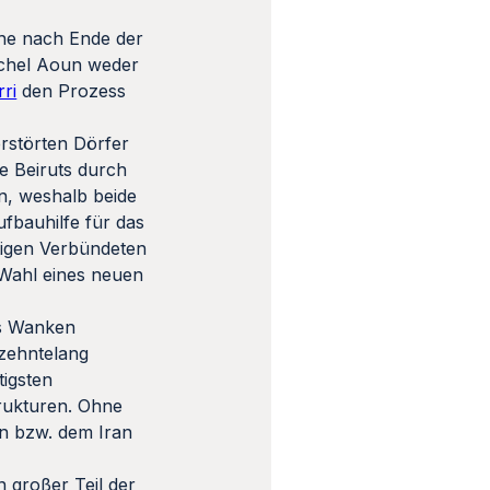
he nach Ende der
ichel Aoun weder
ri
den Prozess
erstörten Dörfer
e Beiruts durch
n, weshalb beide
fbauhilfe für das
tigen Verbündeten
 Wahl eines neuen
ins Wanken
rzehntelang
tigsten
trukturen. Ohne
en bzw. dem Iran
n großer Teil der