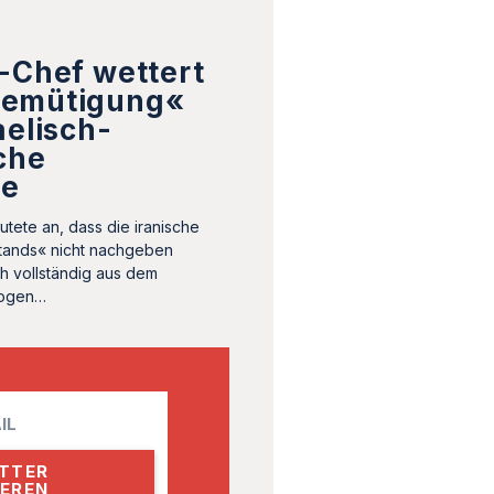
-Chef wettert
Demütigung«
aelisch-
che
he
utete an, dass die iranische
tands« nicht nachgeben
ch vollständig aus dem
zogen…