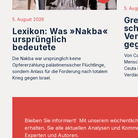
5. Aug
Gre
5. August 2026
sc
Lexikon: Was »Nakba«
Ve
ursprünglich
geg
bedeutete
Von Ca
Die Nakba war ursprünglich keine
Mensc
Opfererzählung palästinensischer Flüchtlinge,
Ceuta 
sondern Anlass für die Forderung nach totalem
Verdäc
Krieg gegen Israel.
Bleiben Sie informiert! Mit unserem wöchentlic
erhalten. Sie alle aktuellen Analysen und Komm
Experten und Autoren.