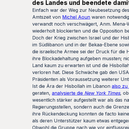
des Landes und beendete damit 
Einfach war der Weg zur Neubesetzung des
Amtszeit von
Michel Aoun
waren notwendig,
verwandt noch verschwägert, Anm. Mena-W
wiederholt blockierten und die Opposition b
Doch der Krieg zwischen Israel und der Hisb
im Südlibanon und in der Bekaa-Ebene sowie
die israelische Armee sei der Druck für di
ihre Blockadehaltung aufgeben mussten; nic
Land kaum zu erwarten ist und die Hisbolla
verloren hat. Diese Schwäche gab den USA, 
Präsidenten als Voraussetzung weiterer Un
Ist die Ära der Hisbollah im Libanon
also zu
geraten,
analysierte die
New York Times
, o
wesentlich stärker aufgestellt war als das nat
Regierungsstellen, sondern auch die Grenze
ihre Rückendeckung konnten de facto keine
als deren Unterstützer kaum etwas entgege
Obwohl die Gruppe nach wie vor einflussreic