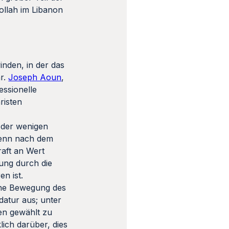
ollah im Libanon
nden, in der das
ar.
Joseph Aoun
,
essionelle
risten
r der wenigen
 wenn nach dem
aft an Wert
zung durch die
n ist.
sche Bewegung des
datur aus; unter
en gewählt zu
ich darüber, dies