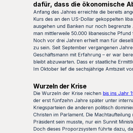
dafür, dass die ökonomische A
Anfang des Jahres erreichte die bereits a
Kurs des an den US-Dollar gekoppelten liba
ausgehen und Banken nur noch begrenzte A
man mittlerweile 50.000 libanesische Pfund f
Noch vor drei Jahren erhielt man für diese
zu sein. Seit September vergangenen Jahres
Geschäftsmann mit Erfahrung – er war berei
bleibt abzuwarten. Dass er staatliche Ermit
Im Oktober lief die sechsjährige Amtszeit 
Wurzeln der Krise
Die Wurzeln der Krise reichen
bis ins Jahr
der erst fünfzehn Jahre später unter intern
Kriegsparteien die anderen politisch domini
Christen im Parlament. Die Machtaufteilung 
Präsident sein musste, nur ein Sunnit Minis
Doch dieses Proporzsystem führte dazu, dass