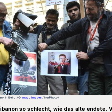
nk in Beirut (©
Imago Images
/ NurPhoto)
banon so schlecht, wie das alte endete. V