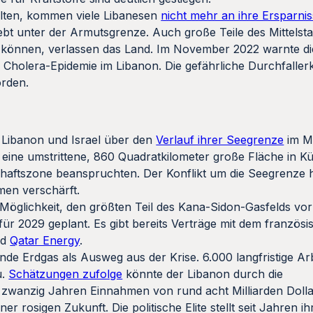
alten, kommen viele Libanesen
nicht mehr an ihre Ersparni
ebt unter der Armutsgrenze. Auch große Teile des Mittelstan
en können, verlassen das Land. Im November 2022 warnte di
Cholera-Epidemie im Libanon. Die gefährliche Durchfaller
rden.
 Libanon und Israel über den
Verlauf ihrer Seegrenze
im Mi
t eine umstrittene, 860 Quadratkilometer große Fläche in K
schaftszone beanspruchten. Der Konflikt um die Seegrenze 
en verschärft.
e Möglichkeit, den größten Teil des Kana-Sidon-Gasfelds vor
ür 2029 geplant. Es gibt bereits Verträge mit dem französ
nd
Qatar Energy
.
elnde Erdgas als Ausweg aus der Krise. 6.000 langfristige Ar
u.
Schätzungen zufolge
könnte der Libanon durch die
anzig Jahren Einnahmen von rund acht Milliarden Dollar
r rosigen Zukunft. Die politische Elite stellt seit Jahren ih