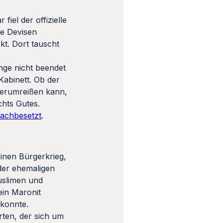
 fiel der offizielle
ie Devisen
t. Dort tauscht
nge nicht beendet
Kabinett. Ob der
herumreißen kann,
chts Gutes.
nachbesetzt
.
einen Bürgerkrieg,
 der ehemaligen
Muslimen und
ein Maronit
 konnte.
rten, der sich um