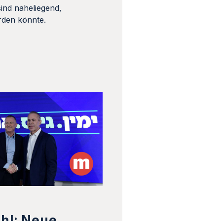
ind naheliegend,
erden könnte.
hl: Neue