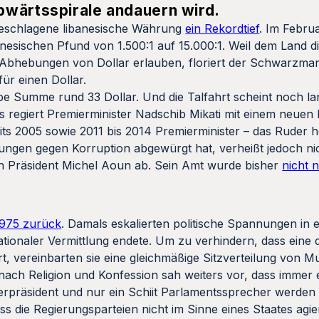
bwärtsspirale andauern wird.
ngeschlagene libanesische Währung
ein Rekordtief
. Im Februar
nesischen Pfund von 1.500:1 auf 15.000:1. Weil dem Land d
bhebungen von Dollar erlauben, floriert der Schwarzmark
ür einen Dollar.
lbe Summe rund 33 Dollar. Und die Talfahrt scheint noch la
 regiert Premierminister Nadschib Mikati mit einem neuen 
ts 2005 sowie 2011 bis 2014 Premierminister – das Ruder 
tlungen gegen Korruption abgewürgt hat, verheißt jedoch ni
von Präsident Michel Aoun ab. Sein Amt wurde bisher
nicht 
 1975 zurück
. Damals eskalierten politische Spannungen in 
ationaler Vermittlung endete. Um zu verhindern, dass eine
ert, vereinbarten sie eine gleichmäßige Sitzverteilung von 
nach Religion und Konfession sah weiters vor, dass immer 
terpräsident und nur ein Schiit Parlamentssprecher werden
 die Regierungsparteien nicht im Sinne eines Staates agie