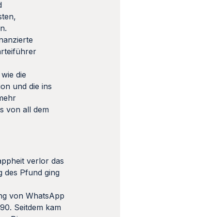
d
sten,
en.
nanzierte
arteiführer
 wie die
ion und die ins
 mehr
s von all dem
ppheit verlor das
g des Pfund ging
zung von WhatsApp
990. Seitdem kam