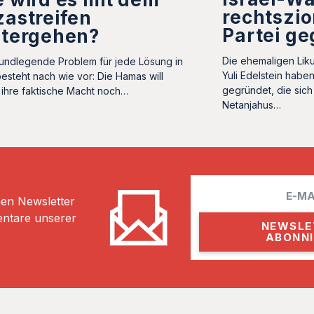
rechtszio
astreifen
Partei g
itergehen?
Die ehemaligen Liku
undlegende Problem für jede Lösung in
Yuli Edelstein habe
esteht nach wie vor: Die Hamas will
gegründet, die sich
ihre faktische Macht noch…
Netanjahus…
E
hen Newsletter
m
entare unserer
a
i
l