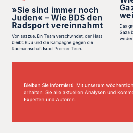
Gaz
»Sie sind immer noch
we
Juden« – Wie BDS den
Radsport vereinnahmt
Das gr
Gaza b
Von sazzue. Ein Team verschwindet, der Hass
weder 
bleibt: BDS und die Kampagne gegen die
Radmannschaft Israel Premier Tech.
Bleiben Sie informiert! Mit unserem wöchentlic
erhalten. Sie alle aktuellen Analysen und Komm
Experten und Autoren.