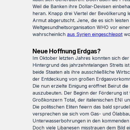
Weil die Banken ihre Dollar-Devisen einbeh
heran. Knapp drei Viertel der Bevölkerung l
Armut abgerutscht. Jene, die es sich leist
Weltgesundheitsorganisation WHO vor einer 
wahrscheinlich
aus Syrien eingeschleppt
wo
Neue Hoffnung Erdgas?
Im Oktober letzten Jahres konnten sich der
Hintergrund des jahrzehntelangen Streits is
beide Staaten als ihre ausschließliche Wirt
der Entdeckung von großen Erdgasvorkomm
Die nun erzielte Einigung eröffnet Beirut di
auszubeuten. Der Beginn der Förderung ist f
Großkonzern Total, der italienischen ENI u
Die politischen Eliten feiern das bald sprud
versprechen sie sich vom Gas- und Ölabba
Unterwasserbohrungen in den kommenden zw
Doch viele Libanesen misstrauen dem Bild eine