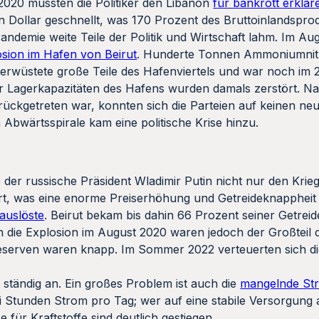
2020 mussten die Politiker den Libanon
für bankrott erklär
n Dollar geschnellt, was 170 Prozent des Bruttoinlandspro
andemie weite Teile der Politik und Wirtschaft lahm. Im Au
osion im Hafen von Beirut
. Hunderte Tonnen Ammoniumnit
verwüstete große Teile des Hafenviertels und war noch im 
er Lagerkapazitäten des Hafens wurden damals zerstört. N
rückgetreten war, konnten sich die Parteien auf keinen ne
n Abwärtsspirale kam eine politische Krise hinzu.
 der russische Präsident Wladimir Putin nicht nur den Krie
t, was eine enorme Preiserhöhung und Getreideknappheit
auslöste
. Beirut bekam bis dahin 66 Prozent seiner Getrei
 die Explosion im August 2020 waren jedoch der Großteil d
Reserven waren knapp. Im Sommer 2022 verteuerten sich d
 ständig an. Ein großes Problem ist auch die
mangelnde St
wei Stunden Strom pro Tag; wer auf eine stabile Versorgung 
 für Kraftstoffe sind deutlich gestiegen.