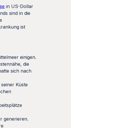
sse
in US-Dollar
ds sind in die
e
krankung ist
ttelmeer einigen.
üstennähe, die
hatte sich nach
 seiner Küste
ischen
beitsplätze
 generieren.
re