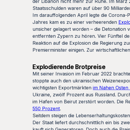
der Libanon nicht mehr zur Ruhe. Im März 
Staatsschulden waren auf über 90 Milliarde
Im darauffolgenden April legte die Corona-P
Jahres kam es zu einer verheerenden
Expl
unsicher gelagert worden – die Detonation 
entfernten Zypern zu hören. Vier Fünftel d
Reaktion auf die Explosion die Regierung zu
Premierminister einigen. Zur wirtschaftliche
Explodierende Brotpreise
Mit seiner Invasion im Februar 2022 brachte
stoppte auch den ukrainischen Weizenexpor
wichtigsten Exportmärkten
im Nahen Osten 
Ukraine, zwölf Prozent aus Russland. Durch
im Hafen von Beirut zerstört worden. Die 
550 Prozent
.
Seitdem steigen die Lebenserhaltungskosten
Der Staat liefert durchschnittlich ein bis z
kauft sich Generatoren. Doch auch die Preise