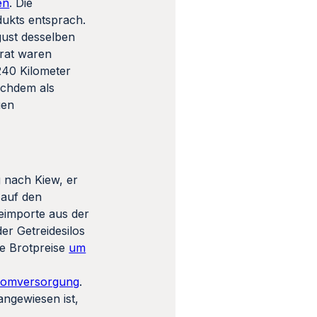
en
. Die
dukts entsprach.
gust desselben
rat waren
240 Kilometer
achdem als
uen
g nach Kiew, er
 auf den
deimporte aus der
er Getreidesilos
ie Brotpreise
um
romversorgung
.
angewiesen ist,