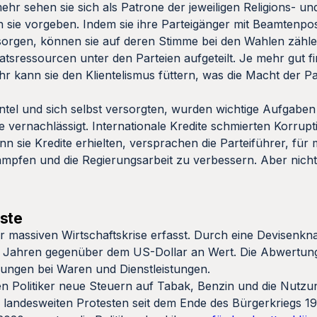
ehr sehen sie sich als Patrone der jeweiligen Religions- un
n sie vorgeben. Indem sie ihre Parteigänger mit Beamtenpo
rsorgen, können sie auf deren Stimme bei den Wahlen zähl
tsressourcen unter den Parteien aufgeteilt. Je mehr gut fi
mehr kann sie den Klientelismus füttern, was die Macht der P
lientel und sich selbst versorgten, wurden wichtige Aufgaben
 vernachlässigt. Internationale Kredite schmierten Korrupt
nn sie Kredite erhielten, versprachen die Parteiführer, für
mpfen und die Regierungsarbeit zu verbessern. Aber nicht
este
 massiven Wirtschaftskrise erfasst. Durch eine Devisenkna
ig Jahren gegenüber dem US-Dollar an Wert. Die Abwertun
rungen bei Waren und Dienstleistungen.
en Politiker neue Steuern auf Tabak, Benzin und die Nut
n landesweiten Protesten seit dem Ende des Bürgerkriegs 1