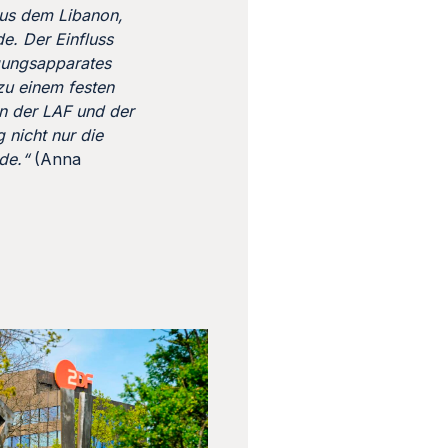
 aus dem Libanon,
e. Der Einfluss
igungsapparates
zu einem festen
n der LAF und der
 nicht nur die
rde.“
(Anna