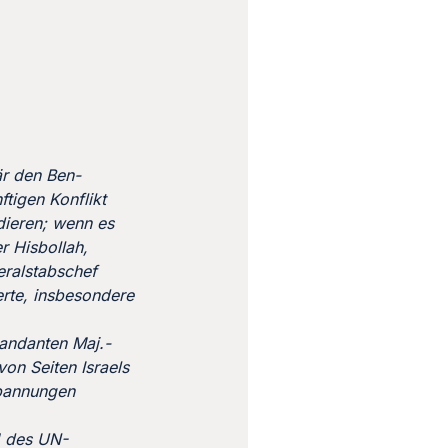
är den Ben-
ftigen Konflikt
dieren; wenn es
r Hisbollah,
eralstabschef
erte, insbesondere
andanten Maj.-
on Seiten Israels
Spannungen
1 des UN-