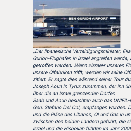
„Der libanesische Verteidigungsminister, Eli
Gurion-Flughafen in Israel angreifen werde, s
getroffen werden. ‚Wenn »Israel« unseren F
unsere Ölfabriken trifft, werden wir seine Öl
zitiert. Er sagte dies während seiner Tour d
Joseph Aoun in Tyrus zusammen, der ihn über
über die an Israel grenzenden Dörfer.
Saab und Aoun besuchten auch das UNIFIL-
Gen. Stefano Del Col, empfangen wurden. Die
und die Pläne des Libanon, Öl und Gas in u
zwischen den beiden Ländern geführt, die sic
Israel und die Hisbollah führten im Jahr 200