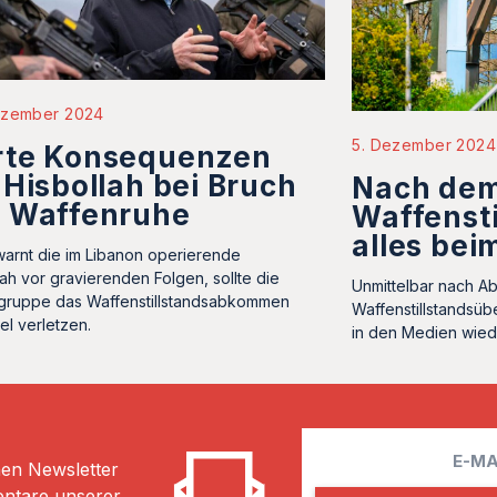
ezember 2024
5. Dezember 2024
rte Konsequenzen
 Hisbollah bei Bruch
Nach de
r Waffenruhe
Waffensti
alles bei
 warnt die im Libanon operierende
lah vor gravierenden Folgen, sollte die
Unmittelbar nach A
gruppe das Waffenstillstandsabkommen
Waffenstillstandsü
ael verletzen.
in den Medien wiede
E
hen Newsletter
m
entare unserer