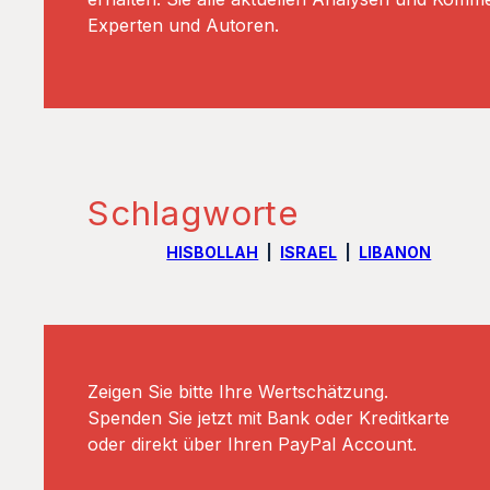
Experten und Autoren.
Schlagworte
HISBOLLAH
ISRAEL
LIBANON
Zeigen Sie bitte Ihre Wertschätzung.
Spenden Sie jetzt mit Bank oder Kreditkarte
oder direkt über Ihren PayPal Account.