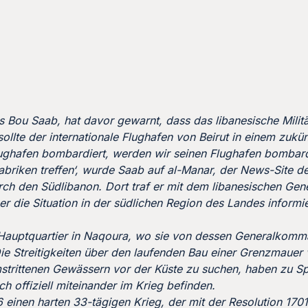
as Bou Saab, hat davor gewarnt, dass das libanesische Milit
ollte der internationale Flughafen von Beirut in einem zukün
lughafen bombardiert, werden wir seinen Flughafen bombar
fabriken treffen‘, wurde Saab auf al-Manar, der News-Site de
urch den Südlibanon. Dort traf er mit dem libanesischen Gen
 die Situation in der südlichen Region des Landes informi
Hauptquartier in Naqoura, wo sie von dessen Generalkomm
 Streitigkeiten über den laufenden Bau einer Grenzmauer v
mstrittenen Gewässern vor der Küste zu suchen, haben zu 
h offiziell miteinander im Krieg befinden.
6 einen harten 33-tägigen Krieg, der mit der Resolution 170