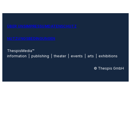
ÜBER UNS
IMPRESSUM
DATENSCHUTZ
NUTZUNGSBEDINGUNGEN
ThespisMedia™
information | publishing | theater | events | arts | exhibitions
© Thespis GmbH