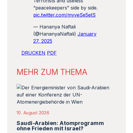
Terrorists and useless
“peacekeepers” side by side.
pic.twitter.com/myveSe5etS
— Hananya Naftali
(@HananyaNaftali)
January
27, 2025
DRUCKEN
PDF
MEHR ZUM THEMA
10. August 2026
Saudi-Arabien: Atomprogramm
ohne Frieden mit Israel?