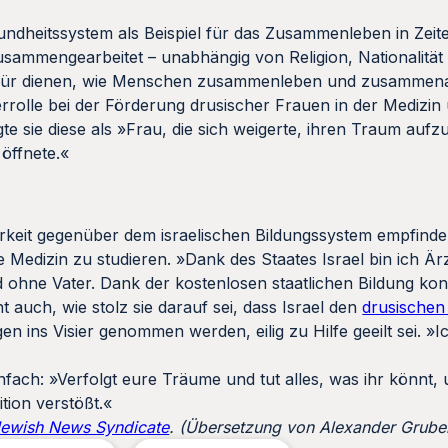
undheitssystem als Beispiel für das Zusammenleben in Zeite
ammengearbeitet – unabhängig von Religion, Nationalität
dafür dienen, wie Menschen zusammenleben und zusammena
ierrolle bei der Förderung drusischer Frauen in der Medizin
gte sie diese als »Frau, die sich weigerte, ihren Traum auf
öffnete.«
barkeit gegenüber dem israelischen Bildungssystem empfinde,
e Medizin zu studieren. »Dank des Staates Israel bin ich Är
d ohne Vater. Dank der kostenlosen staatlichen Bildung kon
 auch, wie stolz sie darauf sei, dass Israel den
drusischen
 ins Visier genommen werden, eilig zu Hilfe geeilt sei. »I
nfach: »Verfolgt eure Träume und tut alles, was ihr könnt, 
tion verstößt.«
Jewish News Syndicate
. (Übersetzung von Alexander Gruber