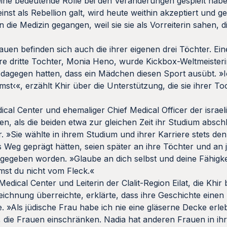
 eine bedeutende Rolle bei den Veränderungen gespielt habe.
nst als Rebellion galt, wird heute weithin akzeptiert und ge
n die Medizin gegangen, weil sie sie als Vorreiterin sahen, d
uen befinden sich auch die ihrer eigenen drei Töchter. Eine
hre dritte Tochter, Monia Heno, wurde Kickbox-Weltmeisterin
dagegen hatten, dass ein Mädchen diesen Sport ausübt. »I
st‹«, erzählt Khir über die Unterstützung, die sie ihrer 
ical Center und ehemaliger Chief Medical Officer der israe
ren, als die beiden etwa zur gleichen Zeit ihr Studium absc
r. »Sie wählte in ihrem Studium und ihrer Karriere stets den
s Weg geprägt hätten, seien später an ihre Töchter und an 
gegeben worden. »Glaube an dich selbst und deine Fähigke
mst du nicht vom Fleck.«
edical Center und Leiterin der Clalit-Region Eilat, die Khir 
zeichnung überreichte, erklärte, dass ihre Geschichte eine
 »Als jüdische Frau habe ich nie eine gläserne Decke erleb
, die Frauen einschränken. Nadia hat anderen Frauen in ih