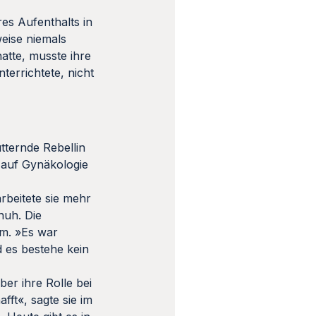
es Aufenthalts in
weise niemals
atte, musste ihre
terrichtete, nicht
ütternde Rebellin
h auf Gynäkologie
rbeitete sie mehr
nuh. Die
am. »Es war
d es bestehe kein
er ihre Rolle bei
fft«, sagte sie im