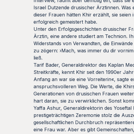
Interview, räumt aber demütig ein, dass sie
Israel Dutzende drusischer Ärztinnen. Was ei
dieser Frauen hätten Khir erzählt, sie seien i
erfolgreich gemeistert habe.
Unter den Erfolgsgeschichten drusischer Fra
Ärztin, eine andere studiert am Technion. I
Widerstands von Verwandten, die Einwände 
zu zögern: ›Mach, was immer du dir vornimm
ließ.
Tarif Bader, Generaldirektor des Kaplan Med
Streitkräfte, kennt Khir seit den 1990er Jah
Anfang an war sie eine Vorreiterin«, sagte e
anspruchsvolleren Weg. Die Werte, die Khir
Generationen von drusischen Frauen weiter
hart daran, sie zu verwirklichen. Sonst kom
Yaffa Ashur, Generaldirektorin des Yoseftal M
prestigeträchtigen Zeremonie stolz die Aus
gesellschaftlichen Durchbruch repräsentiere.
eine Frau war. Aber es gibt Gemeinschaften