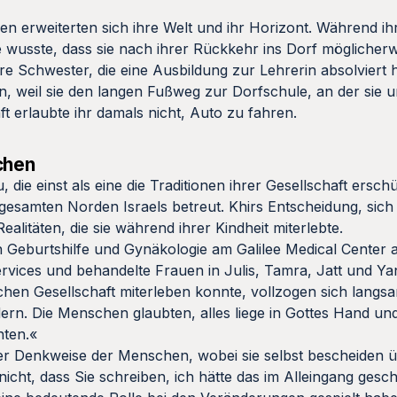
n erweiterten sich ihre Welt und ihr Horizont. Während ihr
sie wusste, dass sie nach ihrer Rückkehr ins Dorf möglicher
re Schwester, die eine Ausbildung zur Lehrerin absolviert h
 weil sie den langen Fußweg zur Dorfschule, an der sie un
t erlaubte ihr damals nicht, Auto zu fahren.
chen
 die einst als eine die Traditionen ihrer Gesellschaft ersch
 gesamten Norden Israels betreut. Khirs Entscheidung, sic
Realitäten, die sie während ihrer Kindheit miterlebte.
 Geburtshilfe und Gynäkologie am Galilee Medical Center a
Services und behandelte Frauen in Julis, Tamra, Jatt und Ya
chen Gesellschaft miterleben konnte, vollzogen sich langs
ern. Die Menschen glaubten, alles liege in Gottes Hand un
ten.«
r Denkweise der Menschen, wobei sie selbst bescheiden üb
icht, dass Sie schreiben, ich hätte das im Alleingang gescha