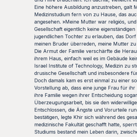
Eine höhere Ausbildung anzustreben, galt M
Medizinstudium fern von zu Hause, das auc
angesehen. »Meine Mutter war religiös, und
Gesellschaft eigentlich keine eigenständigen
jugendlichen Tochter zu erlauben, das Dorf 
meinen Bruder überreden, meine Mutter zu
Die Armut der Familie verschärfte die Hera
ihrem Haus, einfach weil es im Gebäude kei
Israel Institute of Technology, Medizin zu s
drusische Gesellschaft und insbesondere für
Doch damals kam es erst einmal zu einer so
Vorstellung ab, dass eine junge Frau für ih
ihre Familie wegen ihrer Entscheidung soga
Überzeugungsarbeit, bis sie den widerwillige
Entschlossen, die Ängste und Vorurteile run
bestätigen, legte Khir sich während des ges
medizinische Fakultät geschafft hatte, sperr
Studiums bestand mein Leben darin, zwisc