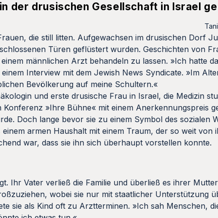
 der drusischen Gesellschaft in Israel ge
Tan
rauen, die still litten. Aufgewachsen im drusischen Dorf J
erschlossenen Türen geflüstert wurden. Geschichten von Fra
n einem männlichen Arzt behandeln zu lassen. »Ich hatte d
 in einem Interview mit dem Jewish News Syndicate. »Im Alt
blichen Bevölkerung auf meine Schultern.«
ologin und erste drusische Frau in Israel, die Medizin stud
en Konferenz »Ihre Bühne« mit einem Anerkennungspreis ge
urde. Doch lange bevor sie zu einem Symbol des sozialen 
 einem armen Haushalt mit einem Traum, der so weit von i
schend war, dass sie ihn sich überhaupt vorstellen konnte.
 Ihr Vater verließ die Familie und überließ es ihrer Mutter
roßzuziehen, wobei sie nur mit staatlicher Unterstützung 
ete sie als Kind oft zu Arztterminen. »Ich sah Menschen, d
könnte ich etwas tun.«