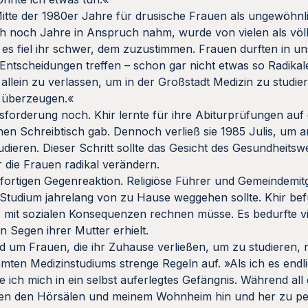
itte der 1980er Jahre für drusische Frauen als ungewöhnli
h noch Jahre in Anspruch nahm, wurde von vielen als völl
 es fiel ihr schwer, dem zuzustimmen. Frauen durften in u
 Entscheidungen treffen – schon gar nicht etwas so Radikale
allein zu verlassen, um in der Großstadt Medizin zu studie
 überzeugen.«
usforderung noch. Khir lernte für ihre Abiturprüfungen au
nen Schreibtisch gab. Dennoch verließ sie 1985 Julis, um
tudieren. Dieser Schritt sollte das Gesicht des Gesundheitsw
 die Frauen radikal verändern.
fortigen Gegenreaktion. Religiöse Führer und Gemeindemitg
r Studium jahrelang von zu Hause weggehen sollte. Khir bef
r mit sozialen Konsequenzen rechnen müsse. Es bedurfte vi
n Segen ihrer Mutter erhielt.
d um Frauen, die ihr Zuhause verließen, um zu studieren, 
amten Medizinstudiums strenge Regeln auf. »Als ich es endli
te ich mich in ein selbst auferlegtes Gefängnis. Während all
hen den Hörsälen und meinem Wohnheim hin und her zu pe