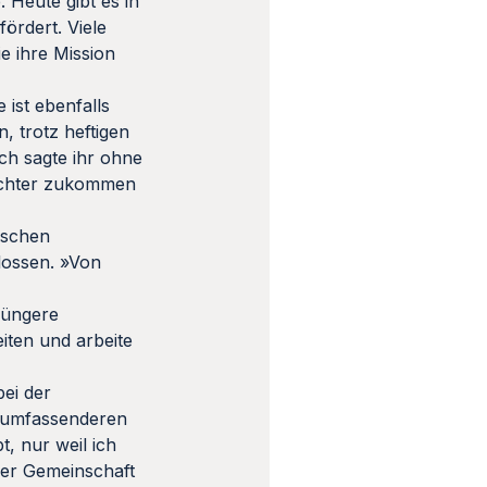
 Heute gibt es in
fördert. Viele
ie ihre Mission
 ist ebenfalls
, trotz heftigen
ch sagte ihr ohne
Tochter zukommen
lischen
hlossen. »Von
jüngere
iten und arbeite
bei der
n umfassenderen
t, nur weil ich
rer Gemeinschaft