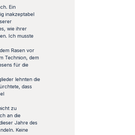
ch. Ein
ig inakzeptabel
nserer
s, wie ihrer
ren. Ich musste
f dem Rasen vor
 am Technion, dem
esens für die
lieder lehnten die
ürchtete, dass
el
nicht zu
ch an die
 dieser Jahre des
ndeln. Keine