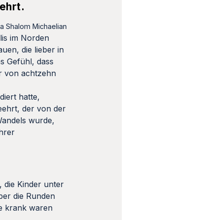
ehrt.
ia Shalom Michaelian
ulis im Norden
uen, die lieber in
as Gefühl, dass
er von achtzehn
iert hatte,
ehrt, der von der
Wandels wurde,
hrer
, die Kinder unter
über die Runden
ie krank waren