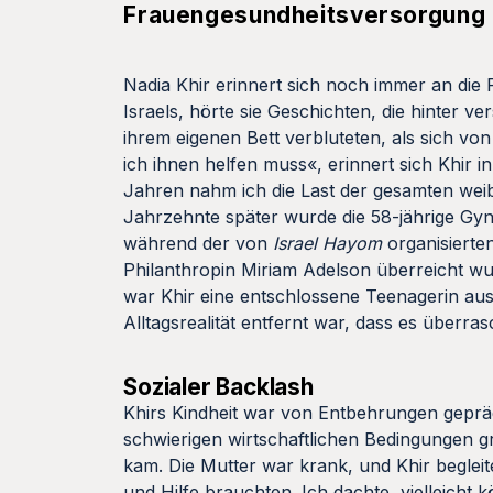
Frauengesundheitsversorgung in
Nadia Khir erinnert sich noch immer an die F
Israels, hörte sie Geschichten, die hinter v
ihrem eigenen Bett verbluteten, als sich vo
ich ihnen helfen muss«, erinnert sich Khir
Jahren nahm ich die Last der gesamten wei
Jahrzehnte später wurde die 58-jährige Gynäk
während der von
Israel Hayom
organisiert
Philanthropin Miriam Adelson überreicht w
war Khir eine entschlossene Teenagerin aus
Alltagsrealität entfernt war, dass es überra
Sozialer Backlash
Khirs Kindheit war von Entbehrungen geprägt.
schwierigen wirtschaftlichen Bedingungen g
kam. Die Mutter war krank, und Khir begleit
und Hilfe brauchten. Ich dachte, vielleicht 