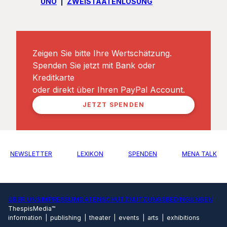
UNO
ZWEISTAATENLÖSUNG
Zeigen Sie bitte Ihre Wertschätzung.
Spenden Sie jetzt mit Bank oder
Kreditkarte
oder direkt über Ihren PayPal Account.
JETZT SPENDEN
NEWSLETTER
LEXIKON
SPENDEN
MENA TALK
ÜBER UNS
IMPRESSUM
DATENSCHUTZ
NUTZUNGSBEDINGUNGEN
ThespisMedia™
information | publishing | theater | events | arts | exhibitions